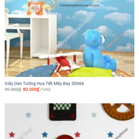
Giấy Dán Tường Họa Tiết Mây Bay 3D066
Giá
Giá
99.000
₫
80.000
₫
/1m2
gốc
hiện
là:
tại
99.000₫.
là:
80.000₫.