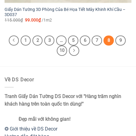
Giấy Dán Tường 3D Phòng Của Bé Họa Tiết Mây Khinh Khí Cầu –
3D037
Giá
Giá
115.000
₫
99.000
₫
/1m2
gốc
hiện
là:
tại
115.000₫.
là:
99.000₫.
1
2
3
…
5
6
7
8
9
10
Về DS Decor
Tranh Giấy Dán Tường DS Decor với "Hàng trăm nghìn
khách hàng trên toàn quốc tin dùng!"
Đẹp mãi với không gian!
❂ Giới thiệu về DS Decor