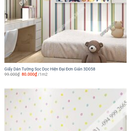
Giấy Dán Tường Sọc Dọc Hiện Đại Đơn Giản 3D058
Giá
Giá
99.000
₫
80.000
₫
/1m2
gốc
hiện
là:
tại
99.000₫.
là:
80.000₫.