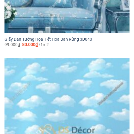
Giấy Dán Tường Họa Tiết Hoa Ban Rừng 3D040
Giá
Giá
99.000
₫
80.000
₫
/1m2
gốc
hiện
là:
tại
99.000₫.
là:
80.000₫.