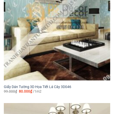
Giấy Dán Tường 3D Họa Tiết Lá Cây 3D046
Giá
Giá
99.000
₫
80.000
₫
/1m2
gốc
hiện
là:
tại
99.000₫.
là:
80.000₫.