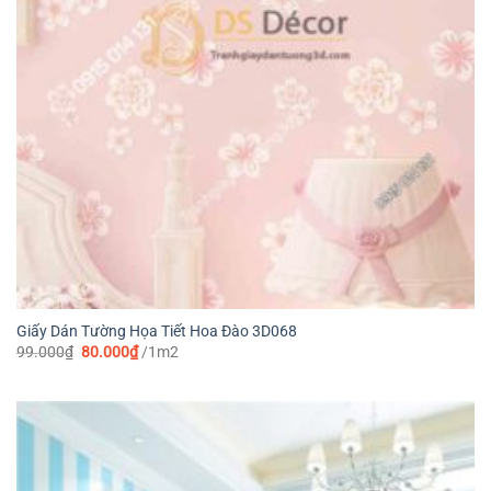
Giấy Dán Tường Họa Tiết Hoa Đào 3D068
Giá
Giá
99.000
₫
80.000
₫
/1m2
gốc
hiện
là:
tại
99.000₫.
là:
80.000₫.