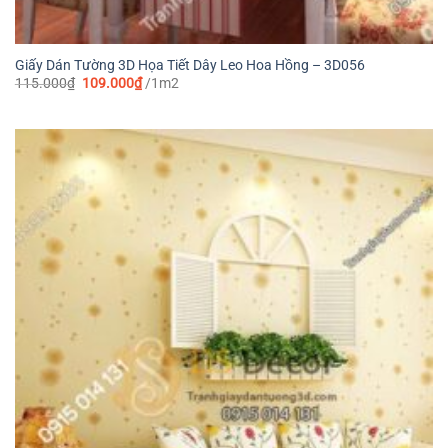
Giấy Dán Tường 3D Họa Tiết Dây Leo Hoa Hồng – 3D056
Giá
Giá
115.000
₫
109.000
₫
/1m2
gốc
hiện
là:
tại
115.000₫.
là:
109.000₫.