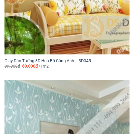
Giấy Dán Tường 3D Hoa Bồ Công Anh – 3D045
Giá
Giá
99.000
₫
80.000
₫
/1m2
gốc
hiện
là:
tại
99.000₫.
là:
80.000₫.