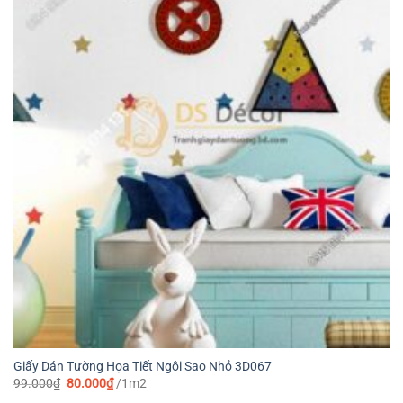
Giấy Dán Tường Họa Tiết Ngôi Sao Nhỏ 3D067
Giá
Giá
99.000
₫
80.000
₫
/1m2
gốc
hiện