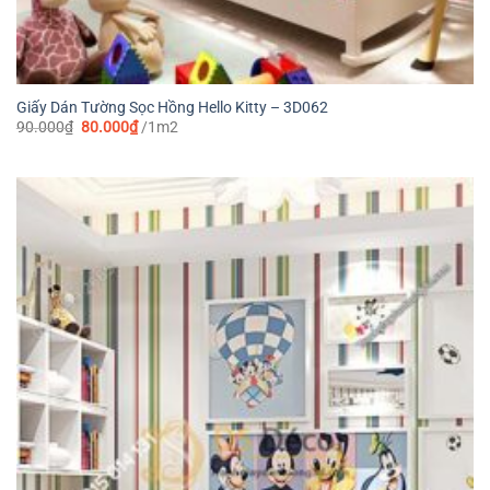
Giấy Dán Tường Sọc Hồng Hello Kitty – 3D062
Giá
Giá
90.000
₫
80.000
₫
/1m2
gốc
hiện
là:
tại
90.000₫.
là:
80.000₫.