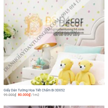
Giấy Dán Tường Họa Tiết Chấm Bi 3D052
Giá
Giá
99.000
₫
80.000
₫
/1m2
gốc
hiện
là:
tại
99.000₫.
là:
80.000₫.