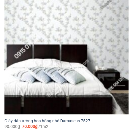
Giấy dán tường hoa hồng nhỏ Damascus 7527
Giá
Giá
90.000
₫
70.000
₫
/1m2
gốc
hiện