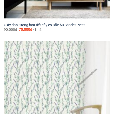
Giấy dán tường họa tiết cây cọ Bắc Âu Shades 7522
Giá
Giá
90.000
₫
70.000
₫
/1m2
gốc
hiện
là:
tại
90.000₫.
là:
70.000₫.