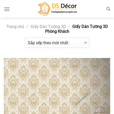
Chuyển
đến
nội
dung
Trang chủ
/
Giấy Dán Tường 3D
/
Giấy Dán Tường 3D
Phòng Khách