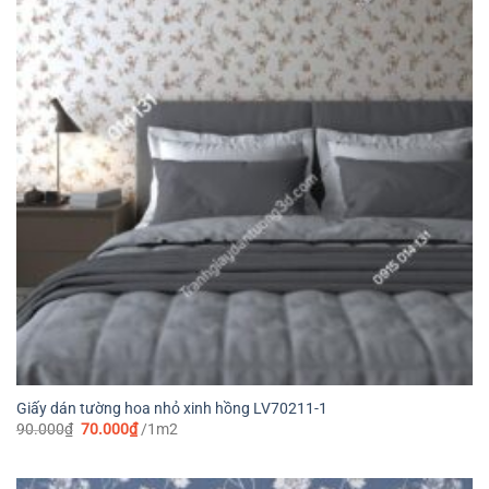
Giấy dán tường hoa nhỏ xinh hồng LV70211-1
Giá
Giá
90.000
₫
70.000
₫
/1m2
gốc
hiện
là:
tại
90.000₫.
là:
70.000₫.