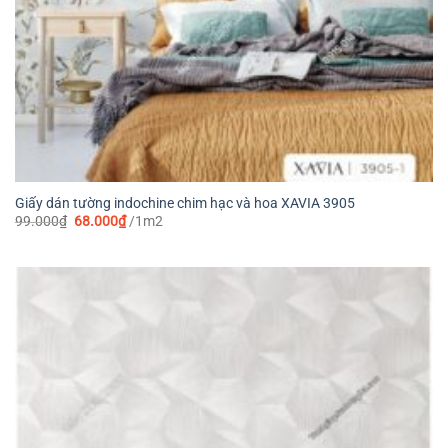
Giấy dán tường indochine chim hạc và hoa XAVIA 3905
Giá
Giá
99.000
₫
68.000
₫
/1m2
gốc
hiện
là:
tại
99.000₫.
là:
68.000₫.