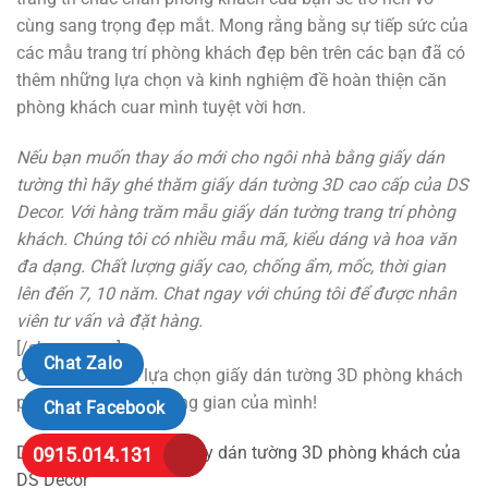
cùng sang trọng đẹp mắt. Mong rằng bằng sự tiếp sức của
các mẫu trang trí phòng khách đẹp bên trên các bạn đã có
thêm những lựa chọn và kinh nghiệm đề hoàn thiện căn
phòng khách cuar mình tuyệt vời hơn.
Nếu bạn muốn thay áo mới cho ngôi nhà bằng giấy dán
tường thì hãy ghé thăm giấy dán tường 3D cao cấp của DS
Decor. Với hàng trăm mẫu giấy dán tường trang trí phòng
khách. Chúng tôi có nhiều mẫu mã, kiểu dáng và hoa văn
đa dạng. Chất lượng giấy cao, chống ẩm, mốc, thời gian
lên đến 7, 10 năm. Chat ngay với chúng tôi để được nhân
viên tư vấn và đặt hàng.
[/show_more]
Chat Zalo
Chúc quý khách lựa chọn giấy dán tường 3D phòng khách
phù hợp nhất với không gian của mình!
Chat Facebook
Dưới đây là các mẫu giấy dán tường 3D phòng khách của
0915.014.131
DS Decor