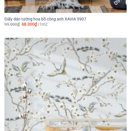
Giấy dán tường hoa bồ công anh XAVIA 3907
Giá
Giá
99.000
₫
68.000
₫
/1m2
gốc
hiện
là:
tại
99.000₫.
là:
68.000₫.