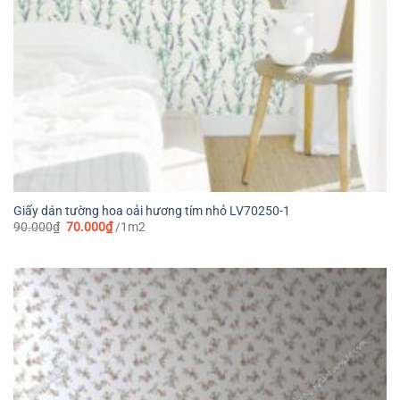
Giấy dán tường hoa oải hương tím nhỏ LV70250-1
Giá
Giá
90.000
₫
70.000
₫
/1m2
gốc
hiện
là:
tại
90.000₫.
là:
70.000₫.