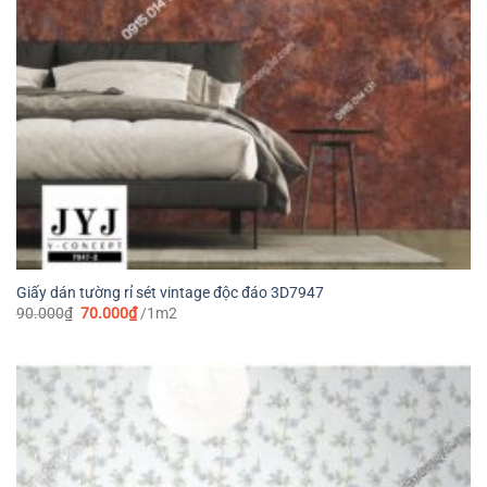
Giấy dán tường rỉ sét vintage độc đáo 3D7947
Giá
Giá
90.000
₫
70.000
₫
/1m2
gốc
hiện
là:
tại
90.000₫.
là:
70.000₫.