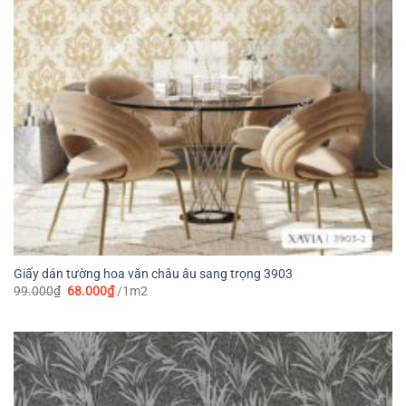
Giấy dán tường hoa văn châu âu sang trọng 3903
Giá
Giá
99.000
₫
68.000
₫
/1m2
gốc
hiện
là:
tại
99.000₫.
là:
68.000₫.