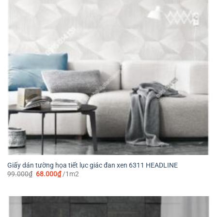
Giấy dán tường họa tiết lục giác đan xen 6311 HEADLINE
Giá
Giá
99.000
₫
68.000
₫
/1m2
gốc
hiện
là:
tại
99.000₫.
là:
68.000₫.