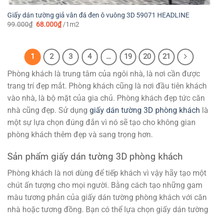
Giấy dán tường giả vân đá đen ô vuông 3D 59071 HEADLINE
Giá
Giá
99.000
₫
68.000
₫
/1m2
gốc
hiện
là:
tại
99.000₫.
là:
68.000₫.
1
2
3
4
…
19
20
21
Phòng khách là trung tâm của ngôi nhà, là nơi cần được
trang trí đẹp mắt. Phòng khách cũng là nơi đầu tiên khách
vào nhà, là bộ mặt của gia chủ. Phòng khách đẹp tức căn
nhà cũng đẹp. Sử dụng
giấy dán tường 3D phòng khách
là
một sự lựa chọn đúng đắn vì nó sẽ tạo cho không gian
phòng khách thêm đẹp và sang trọng hơn.
Sản phẩm giấy dán tường 3D phòng khách
Phòng khách là nơi dùng để tiếp khách vì vậy hãy tạo một
chút ấn tượng cho mọi người. Bằng cách tạo những gam
màu tương phản của giấy dán tường phòng khách với căn
nhà hoặc tương đồng. Bạn có thể lựa chọn giấy dán tường