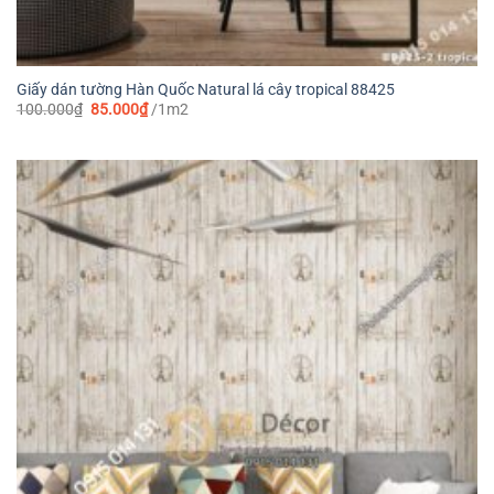
Giấy dán tường Hàn Quốc Natural lá cây tropical 88425
Giá
Giá
100.000
₫
85.000
₫
/1m2
gốc
hiện
là:
tại
100.000₫.
là:
85.000₫.