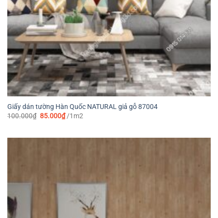
Giấy dán tường Hàn Quốc NATURAL giả gỗ 87004
Giá
Giá
100.000
₫
85.000
₫
/1m2
gốc
hiện
là:
tại
100.000₫.
là:
85.000₫.