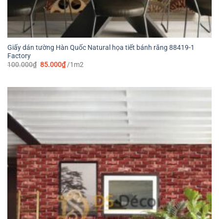
Giấy dán tường Hàn Quốc Natural họa tiết bánh răng 88419-1
Factory
Giá
Giá
100.000
₫
85.000
₫
/1m2
gốc
hiện
là:
tại
100.000₫.
là:
85.000₫.