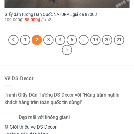
Giấy dán tường Hàn Quốc NATURAL giả đá 87003
Giá
Giá
100.000
₫
85.000
₫
/1m2
gốc
hiện
là:
tại
100.000₫.
là:
85.000₫.
1
2
3
4
5
…
19
20
21
Về DS Decor
Tranh Giấy Dán Tường DS Decor với "Hàng trăm nghìn
khách hàng trên toàn quốc tin dùng!"
Đẹp mãi với không gian!
❂ Giới thiệu về DS Decor