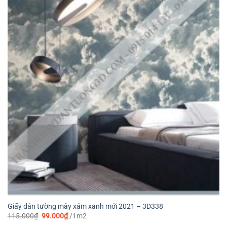
Giấy dán tường mây xám xanh mới 2021 – 3D338
Giá
Giá
115.000
₫
99.000
₫
/1m2
gốc
hiện