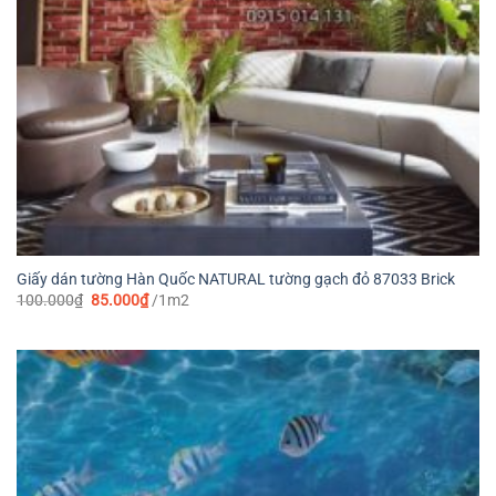
Giấy dán tường Hàn Quốc NATURAL tường gạch đỏ 87033 Brick
Giá
Giá
100.000
₫
85.000
₫
/1m2
gốc
hiện
là:
tại
100.000₫.
là:
85.000₫.