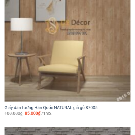
Giấy dán tường Hàn Quốc NATURAL giả gỗ 87005
Giá
Giá
100.000
₫
85.000
₫
/1m2
gốc
hiện
là:
tại
100.000₫.
là:
85.000₫.