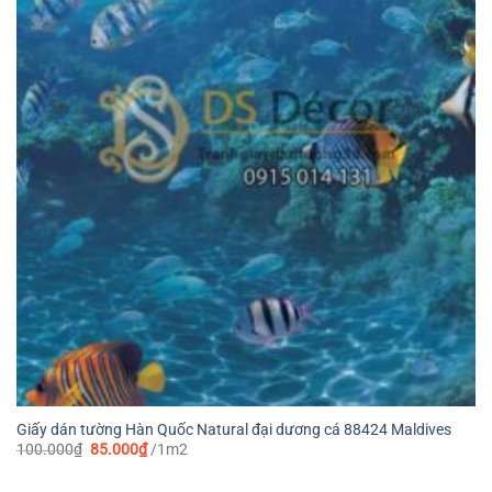
Giấy dán tường Hàn Quốc Natural đại dương cá 88424 Maldives
Giá
Giá
100.000
₫
85.000
₫
/1m2
gốc
hiện
là:
tại
100.000₫.
là: