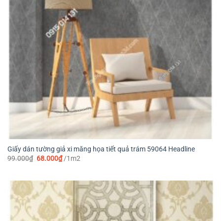
Giấy dán tường giả xi măng họa tiết quả trám 59064 Headline
Giá
Giá
99.000
₫
68.000
₫
/1m2
gốc
hiện
là:
tại
99.000₫.
là:
68.000₫.