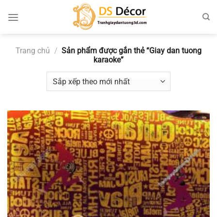
Chuyển
đến
nội
dung
Trang chủ
/
Sản phẩm được gắn thẻ “Giay dan tuong
karaoke”