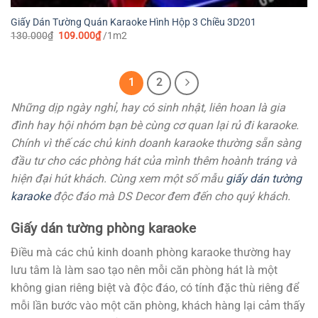
Giấy Dán Tường Quán Karaoke Hình Hộp 3 Chiều 3D201
Giá
Giá
130.000
₫
109.000
₫
/1m2
gốc
hiện
là:
tại
130.000₫.
là:
109.000₫.
1
2
Những dịp ngày nghỉ, hay có sinh nhật, liên hoan là gia
đình hay hội nhóm bạn bè cùng cơ quan lại rủ đi karaoke.
Chính vì thế các chủ kinh doanh karaoke thường sẵn sàng
đầu tư cho các phòng hát của mình thêm hoành tráng và
hiện đại hút khách. Cùng xem một số mẫu
giấy dán tường
karaoke
độc đáo mà DS Decor đem đến cho quý khách.
Giấy dán tường phòng karaoke
Điều mà các chủ kinh doanh phòng karaoke thường hay
lưu tâm là làm sao tạo nên mỗi căn phòng hát là một
không gian riêng biệt và độc đáo, có tính đặc thù riêng để
mỗi lần bước vào một căn phòng, khách hàng lại cảm thấy