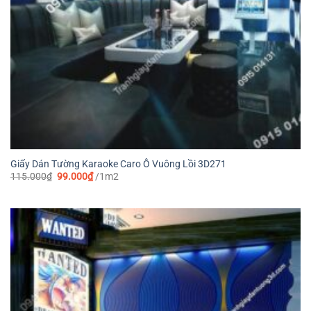
Giấy Dán Tường Karaoke Caro Ô Vuông Lồi 3D271
Giá
Giá
115.000
₫
99.000
₫
/1m2
gốc
hiện
là:
tại
115.000₫.
là:
99.000₫.