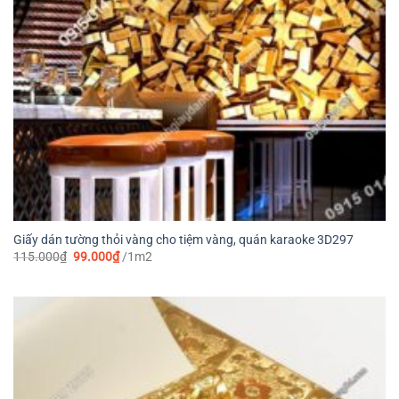
Giấy dán tường thỏi vàng cho tiệm vàng, quán karaoke 3D297
Giá
Giá
115.000
₫
99.000
₫
/1m2
gốc
hiện
là:
tại
115.000₫.
là:
99.000₫.