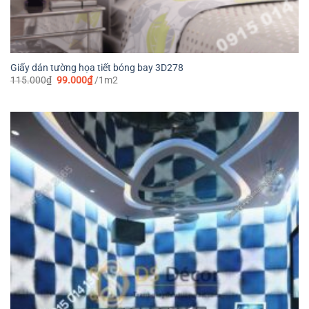
Giấy dán tường họa tiết bóng bay 3D278
Giá
Giá
115.000
₫
99.000
₫
/1m2
gốc
hiện
là:
tại
115.000₫.
là:
99.000₫.