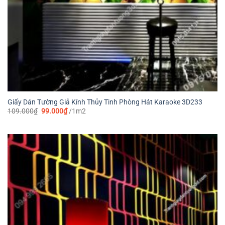
Giấy Dán Tường Giả Kính Thủy Tinh Phòng Hát Karaoke 3D233
Giá
Giá
109.000
₫
99.000
₫
/1m2
gốc
hiện
là:
tại
109.000₫.
là:
99.000₫.