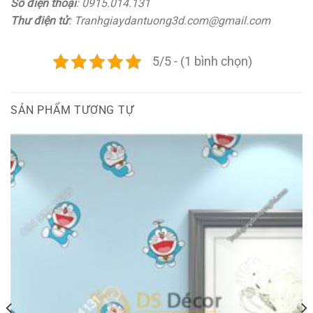
Số điện thoại
: 0915.014.131
Thư điện tử
: Tranhgiaydantuong3d.com@gmail.com
5/5 - (1 bình chọn)
SẢN PHẨM TƯƠNG TỰ