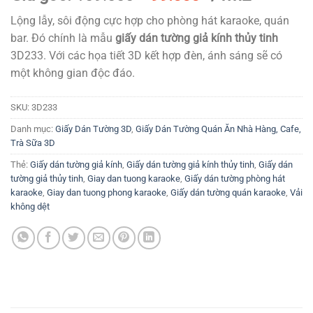
gốc
hiện
Lộng lẫy, sôi động cực hợp cho phòng hát karaoke, quán
là:
tại
bar. Đó chính là mẫu
giấy dán tường giả kính thủy tinh
109.000₫.
là:
3D233. Với các họa tiết 3D kết hợp đèn, ánh sáng sẽ có
99.000₫.
một không gian độc đáo.
SKU:
3D233
Danh mục:
Giấy Dán Tường 3D
,
Giấy Dán Tường Quán Ăn Nhà Hàng, Cafe,
Trà Sữa 3D
Thẻ:
Giấy dán tường giả kính
,
Giấy dán tường giả kính thủy tinh
,
Giấy dán
tường giả thủy tinh
,
Giay dan tuong karaoke
,
Giấy dán tường phòng hát
karaoke
,
Giay dan tuong phong karaoke
,
Giấy dán tường quán karaoke
,
Vải
không dệt