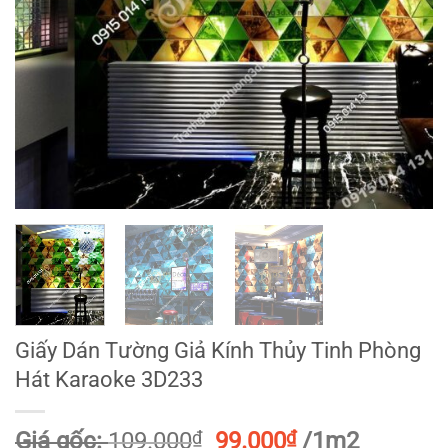
Giấy Dán Tường Giả Kính Thủy Tinh Phòng
Hát Karaoke 3D233
Giá
Giá
Giá gốc:
109.000
₫
99.000
₫
/1m2