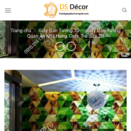
Chuyển
đến
nội
dung
Trang chủ
/
Giấy Dán Tường 3D
/
Giấy Dán Tường
Quán Ăn Nhà Hàng, Cafe, Trà Sữa 3D