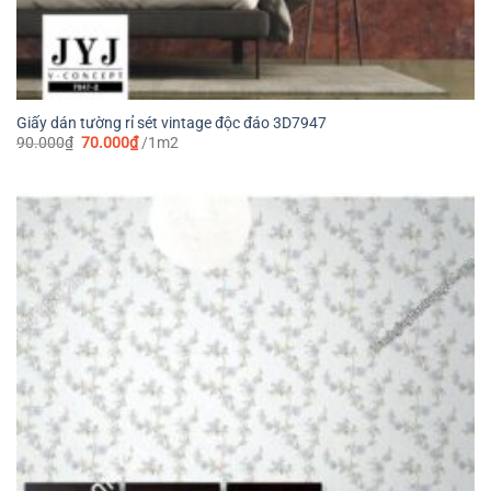
Giấy dán tường rỉ sét vintage độc đáo 3D7947
Giá
Giá
90.000
₫
70.000
₫
/1m2
gốc
hiện
là:
tại
90.000₫.
là:
70.000₫.