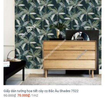
Giấy dán tường họa tiết cây cọ Bắc Âu Shades 7522
Giá
Giá
90.000
₫
70.000
₫
/1m2
gốc
hiện
là:
tại
90.000₫.
là: