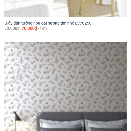
Giấy dán tường hoa oải hương tím nhỏ LV70250-1
Giá
Giá
90.000
₫
70.000
₫
/1m2
gốc
hiện
là:
tại
90.000₫.
là:
70.000₫.