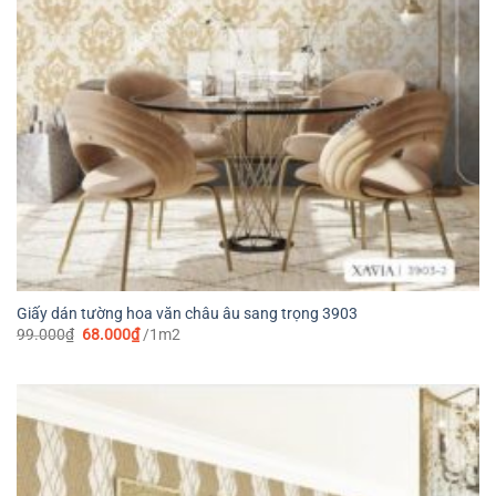
Giấy dán tường hoa văn châu âu sang trọng 3903
Giá
Giá
99.000
₫
68.000
₫
/1m2
gốc
hiện
là:
tại
99.000₫.
là:
68.000₫.