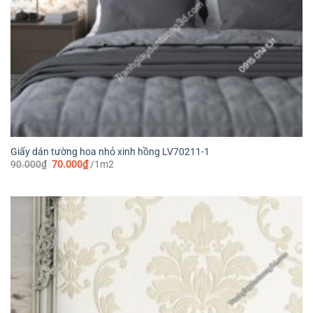
Giấy dán tường hoa nhỏ xinh hồng LV70211-1
Giá
Giá
90.000
₫
70.000
₫
/1m2
gốc
hiện
là:
tại
90.000₫.
là:
70.000₫.