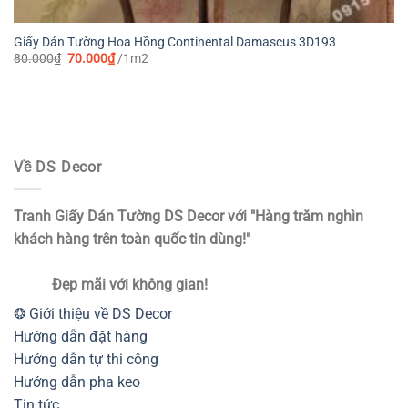
Giấy Dán Tường Hoa Hồng Continental Damascus 3D193
Giá
Giá
80.000
₫
70.000
₫
/1m2
gốc
hiện
là:
tại
80.000₫.
là:
70.000₫.
Về DS Decor
Tranh Giấy Dán Tường DS Decor với "Hàng trăm nghìn
khách hàng trên toàn quốc tin dùng!"
Đẹp mãi với không gian!
❂ Giới thiệu về DS Decor
Hướng dẫn đặt hàng
Hướng dẫn tự thi công
Hướng dẫn pha keo
Tin tức