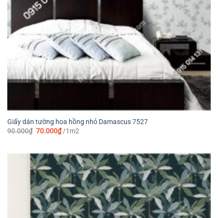
Giấy dán tường hoa hồng nhỏ Damascus 7527
Giá
Giá
90.000
₫
70.000
₫
/1m2
gốc
hiện
là:
tại
90.000₫.
là:
70.000₫.