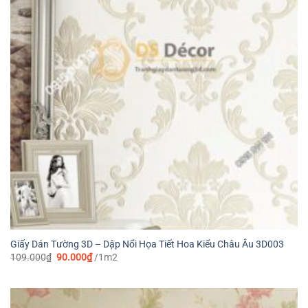
Giấy Dán Tường 3D – Dập Nổi Họa Tiết Hoa Kiểu Châu Âu 3D003
Giá
Giá
109.000
₫
90.000
₫
/1m2
gốc
hiện
là:
tại
109.000₫.
là:
90.000₫.