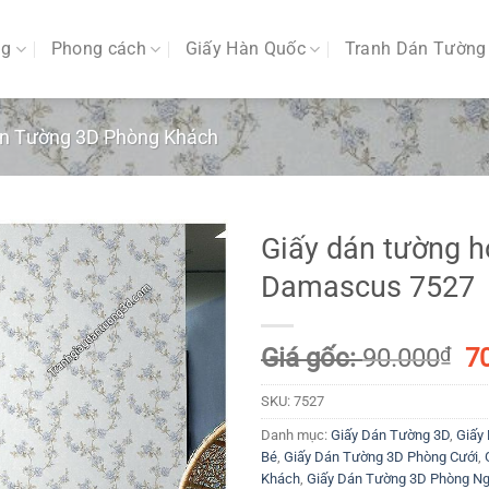
ng
Phong cách
Giấy Hàn Quốc
Tranh Dán Tường
án Tường 3D Phòng Khách
Giấy dán tường 
Damascus 7527
G
Giá gốc:
90.000
₫
7
g
SKU:
7527
là
90
Danh mục:
Giấy Dán Tường 3D
,
Giấy
Bé
,
Giấy Dán Tường 3D Phòng Cưới
,
Khách
,
Giấy Dán Tường 3D Phòng N