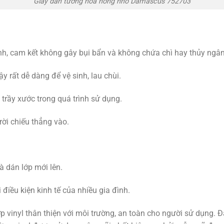
Giấy dán tường hoa hồng nhỏ Damascus 752703
nh, cam kết không gây bụi bẩn và không chứa chì hay thủy ngân
y rất dễ dàng để vệ sinh, lau chùi.
trầy xước trong quá trình sử dụng.
ời chiếu thẳng vào.
.
à dán lớp mới lên.
điều kiện kinh tế của nhiều gia đình.
p vinyl thân thiện với môi trường, an toàn cho người sử dụng. Đ