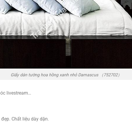
Giấy dán tường hoa hồng xanh nhỏ Damascus （752702）
góc livestream…
 đẹp. Chất liệu dày dặn.