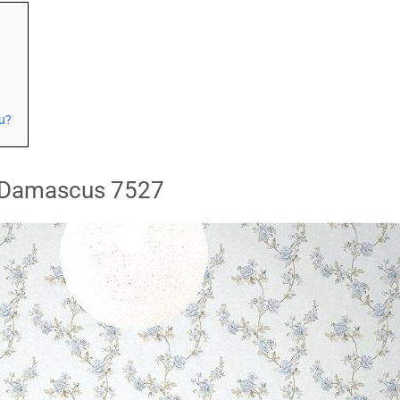
u?
ỏ Damascus 7527