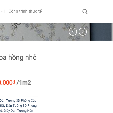
Công trình thực tế
hoa hồng nhỏ
iá
Giá
0.000
₫
/1m2
ốc
hiện
:
tại
.000₫.
là:
 Dán Tường 3D Phòng Của
70.000₫.
Giấy Dán Tường 3D Phòng
gủ
,
Giấy Dán Tường Hàn