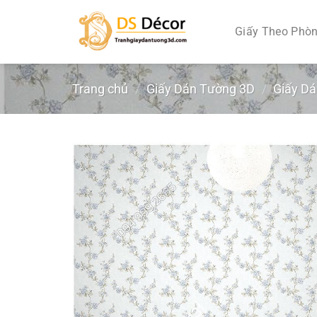
Chuyển
đến
Giấy Theo Phò
nội
dung
Trang chủ
/
Giấy Dán Tường 3D
/
Giấy D