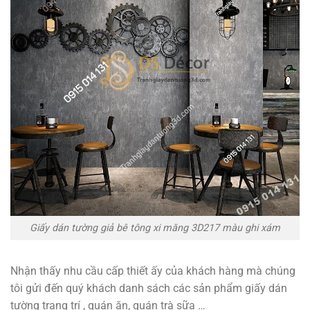
Giấy dán tường giả bê tông xi măng 3D217 màu ghi xám
Nhận thấy nhu cầu cấp thiết ấy của khách hàng mà chúng
tôi gửi đến quý khách danh sách các sản phẩm giấy dán
tường trang trí , quán ăn, quán trà sữa …