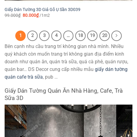
Giấy Dán Tường 3D Giả Gỗ Ụ Sần 3D039
Giá
Giá
99.000
₫
80.000
₫
/1m2
gốc
hiện
là:
tại
99.000₫.
là:
80.000₫.
1
2
3
4
…
18
19
20
Bên cạnh nhu cầu trang trí không gian nhà mình. Nhiều
quý khách còn muốn trang trí không gian địa điểm kinh
doanh như quán ăn, quán trà sữa, quá cà phê, quán rượu,
quán bar… DS Decor cung cấp nhiều mẫu
giấy dán tường
quán cafe trà sữa
, pub …
Giấy Dán Tường Quán Ăn Nhà Hàng, Cafe, Trà
Sữa 3D