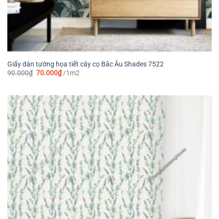
Giấy dán tường họa tiết cây cọ Bắc Âu Shades 7522
Giá
Giá
90.000
₫
70.000
₫
/1m2
gốc
hiện
là:
tại
90.000₫.
là:
70.000₫.