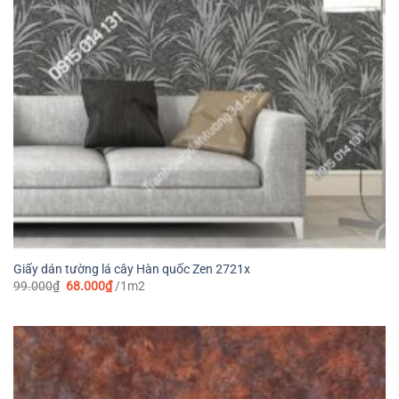
Giấy dán tường lá cây Hàn quốc Zen 2721x
Giá
Giá
99.000
₫
68.000
₫
/1m2
gốc
hiện
là:
tại
99.000₫.
là:
68.000₫.