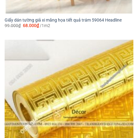
Giấy dán tường giả xi măng họa tiết quả trám 59064 Headline
Giá
Giá
99.000
₫
68.000
₫
/1m2
gốc
hiện
là:
tại
99.000₫.
là:
68.000₫.