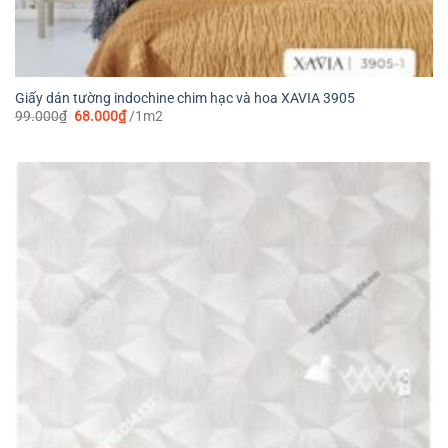
Giấy dán tường indochine chim hạc và hoa XAVIA 3905
Giá
Giá
99.000
₫
68.000
₫
/1m2
gốc
hiện
là:
tại
99.000₫.
là:
68.000₫.