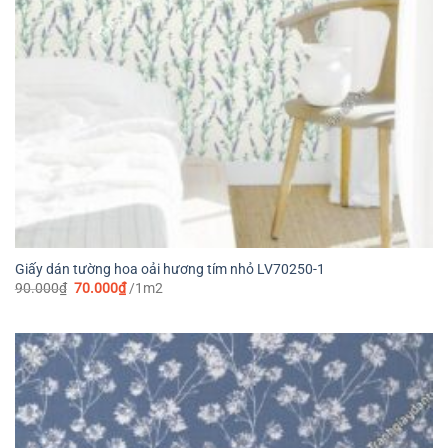
Giấy dán tường hoa oải hương tím nhỏ LV70250-1
Giá
Giá
90.000
₫
70.000
₫
/1m2
gốc
hiện
là:
tại
90.000₫.
là:
70.000₫.