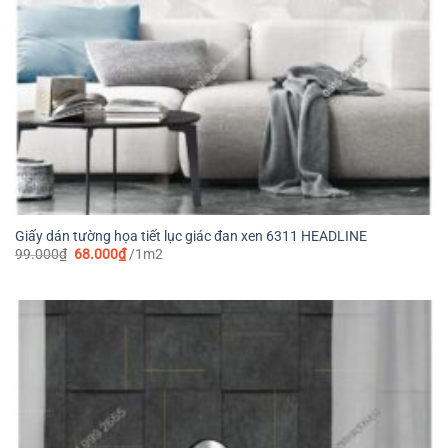
Giấy dán tường họa tiết lục giác đan xen 6311 HEADLINE
Giá
Giá
99.000
₫
68.000
₫
/1m2
gốc
hiện
là:
tại
99.000₫.
là:
68.000₫.