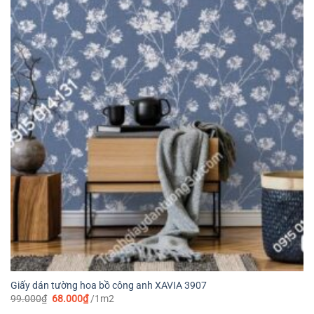
Giấy dán tường hoa bồ công anh XAVIA 3907
Giá
Giá
99.000
₫
68.000
₫
/1m2
gốc
hiện