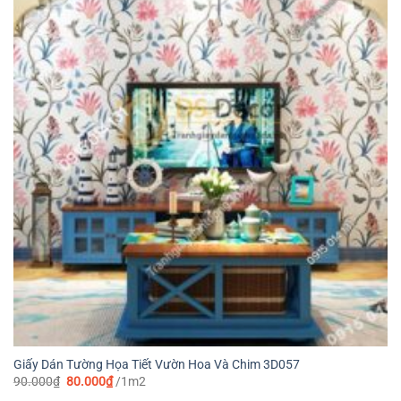
Giấy Dán Tường Họa Tiết Vườn Hoa Và Chim 3D057
Giá
Giá
90.000
₫
80.000
₫
/1m2
gốc
hiện