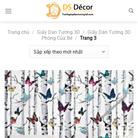
Chuyển
đến
nội
dung
Trang chủ
/
Giấy Dán Tường 3D
/
Giấy Dán Tường 3D
Phòng Của Bé
/
Trang 3