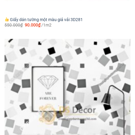
Giấy dán tường một màu giả vải 3D281
Giá
Giá
550.000
₫
90.000
₫
/1m2
gốc
hiện
là:
tại
550.000₫.
là:
90.000₫.