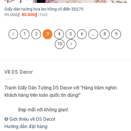
Giấy dán tường hoa leo hồng cổ điển 3D275
Giá
Giá
99.000
₫
80.000
₫
/1m2
gốc
hiện
là:
tại
99.000₫.
là:
80.000₫.
1
2
3
4
5
6
…
8
9
10
Về DS Decor
Tranh Giấy Dán Tường DS Decor với "Hàng trăm nghìn
khách hàng trên toàn quốc tin dùng!"
Đẹp mãi với không gian!
❂ Giới thiệu về DS Decor
Hướng dẫn đặt hàng