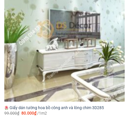
Giấy dán tường hoa bồ công anh và lông chim 3D285
Giá
Giá
99.000
₫
80.000
₫
/1m2
gốc
hiện
là:
tại
99.000₫.
là:
80.000₫.