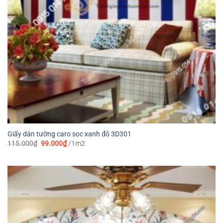
Giấy dán tường caro sọc xanh đỏ 3D301
Giá
Giá
115.000
₫
99.000
₫
/1m2
gốc
hiện
là:
tại
115.000₫.
là:
99.000₫.