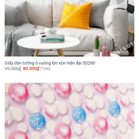
Giấy dán tường ô vuông lộn xộn hiện đại 3D280
Giá
Giá
99.000
₫
80.000
₫
/1m2
gốc
hiện
là:
tại
99.000₫.
là:
80.000₫.