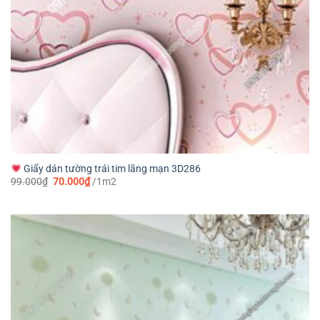
Giấy dán tường trái tim lãng mạn 3D286
Giá
Giá
99.000
₫
70.000
₫
/1m2
gốc
hiện
là:
tại
99.000₫.
là:
70.000₫.