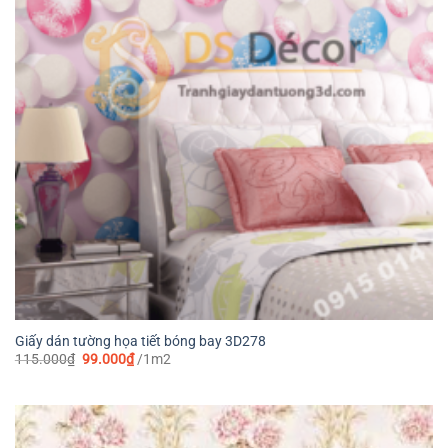
Giấy dán tường họa tiết bóng bay 3D278
Giá
Giá
115.000
₫
99.000
₫
/1m2
gốc
hiện
là:
tại
115.000₫.
là:
99.000₫.