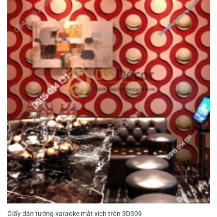
Giấy dán tường karaoke mắt xích tròn 3D309