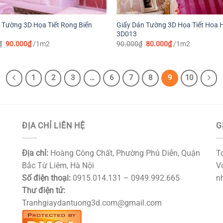
 Tường 3D Họa Tiết Rong Biển
Giấy Dán Tường 3D Họa Tiết Hoa 
3D013
Giá
Giá
Giá
Giá
₫
90.000
₫
/1m2
90.000
₫
80.000
₫
/1m2
gốc
hiện
gốc
hiện
là:
tại
là:
tại
109.000₫.
là:
90.000₫.
là:
90.000₫.
80.000₫.
1
2
3
…
6
7
8
9
10
ĐỊA CHỈ LIÊN HỆ
G
Địa chỉ:
Hoàng Công Chất, Phường Phú Diễn, Quận
T
Bắc Từ Liêm, Hà Nội
Vớ
Số điện thoại:
0915.014.131 – 0949.992.665
nh
Thư điện tử:
Tranhgiaydantuong3d.com@gmail.com