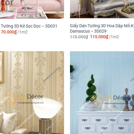
Giấy Dán Tường 3D Hoa Dập Nổi K
 Tường 3D Kẻ Sọc Dọc – 3D031
Damascus – 3D029
Giá
Giá
70.000
₫
/1m2
gốc
hiện
Giá
Giá
115.000
₫
115.000
₫
/1m2
là:
tại
gốc
hiện
90.000₫.
là:
là:
tại
70.000₫.
115.000₫.
là:
115.000₫.