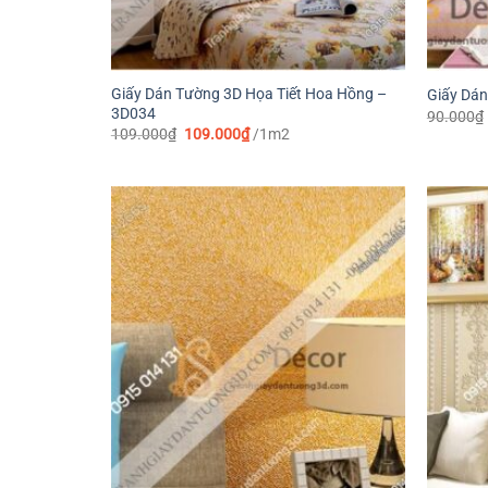
Giấy Dán Tường 3D Họa Tiết Hoa Hồng –
Giấy Dán
3D034
90.000
₫
Giá
Giá
109.000
₫
109.000
₫
/1m2
gốc
hiện
là:
tại
109.000₫.
là:
109.000₫.