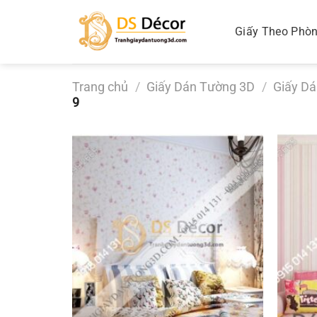
Chuyển
đến
Giấy Theo Phò
nội
dung
Trang chủ
/
Giấy Dán Tường 3D
/
Giấy D
9