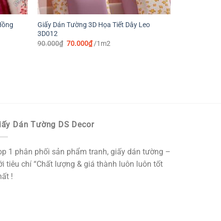
Hồng
Giấy Dán Tường 3D Họa Tiết Dây Leo
3D012
Giá
Giá
90.000
₫
70.000
₫
/1m2
gốc
hiện
là:
tại
90.000₫.
là:
70.000₫.
iấy Dán Tường DS Decor
op 1 phân phối sản phẩm tranh, giấy dán tường –
i tiêu chí “Chất lượng & giá thành luôn luôn tốt
ất !