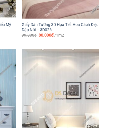
iểu Mỹ
Giấy Dán Tường 3D Họa Tiết Hoa Cách Điệu
Dập Nổi – 3D026
Giá
Giá
99.000
₫
80.000
₫
/1m2
gốc
hiện
là:
tại
99.000₫.
là:
80.000₫.