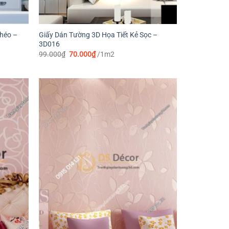
Chéo –
Giấy Dán Tường 3D Họa Tiết Kẻ Sọc –
3D016
Giá
Giá
99.000
₫
70.000
₫
/1m2
gốc
hiện
là:
tại
99.000₫.
là:
70.000₫.