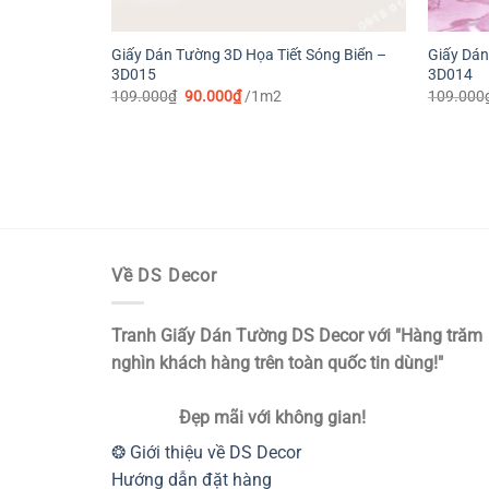
Giấy Dán Tường 3D Họa Tiết Sóng Biển –
Giấy Dán
3D015
3D014
Giá
Giá
109.000
₫
90.000
₫
/1m2
109.000
gốc
hiện
là:
tại
109.000₫.
là:
90.000₫.
Về DS Decor
Tranh Giấy Dán Tường DS Decor với "Hàng trăm
nghìn khách hàng trên toàn quốc tin dùng!"
Đẹp mãi với không gian!
❂ Giới thiệu về DS Decor
Hướng dẫn đặt hàng