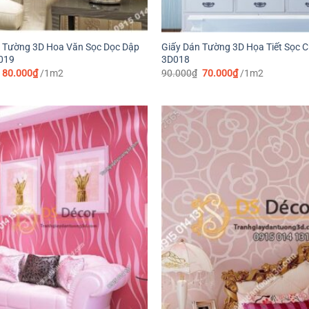
 Tường 3D Hoa Văn Sọc Dọc Dập
Giấy Dán Tường 3D Họa Tiết Sọc 
019
3D018
Giá
Giá
Giá
Giá
80.000
₫
/1m2
90.000
₫
70.000
₫
/1m2
gốc
hiện
gốc
hiện
là:
tại
là:
tại
99.000₫.
là:
90.000₫.
là:
80.000₫.
70.000₫.