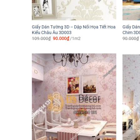
Giấy Dán Tường 3D – Dập Nổi Họa Tiết Hoa
Giấy Dán
Kiểu Châu Âu 3D003
Chim 3D
Giá
Giá
109.000
₫
90.000
₫
/1m2
90.000
₫
gốc
hiện
là:
tại
109.000₫.
là:
90.000₫.