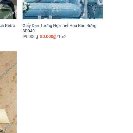
ch Retro
Giấy Dán Tường Họa Tiết Hoa Ban Rừng
3D040
Giá
Giá
99.000
₫
80.000
₫
/1m2
gốc
hiện
là:
tại
99.000₫.
là:
80.000₫.