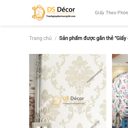
Chuyển
đến
Giấy Theo Phò
nội
dung
Trang chủ
/
Sản phẩm được gắn thẻ “Giấy d