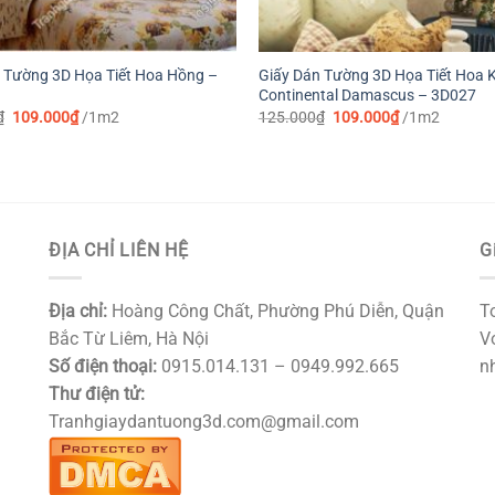
 Tường 3D Họa Tiết Hoa Hồng –
Giấy Dán Tường 3D Họa Tiết Hoa K
Continental Damascus – 3D027
Giá
Giá
Giá
Giá
₫
109.000
₫
/1m2
125.000
₫
109.000
₫
/1m2
gốc
hiện
gốc
hiện
là:
tại
là:
tại
109.000₫.
là:
125.000₫.
là:
109.000₫.
109.000₫.
ĐỊA CHỈ LIÊN HỆ
G
Địa chỉ:
Hoàng Công Chất, Phường Phú Diễn, Quận
T
Bắc Từ Liêm, Hà Nội
Vớ
Số điện thoại:
0915.014.131 – 0949.992.665
nh
Thư điện tử:
Tranhgiaydantuong3d.com@gmail.com