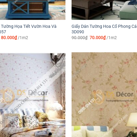
 Tường Họa Tiết Vườn Hoa Và
Giấy Dán Tường Hoa Cổ Phong Cá
057
3D090
Giá
Giá
Giá
Giá
80.000
₫
/1m2
90.000
₫
70.000
₫
/1m2
gốc
hiện
gốc
hiện
là:
tại
là:
tại
90.000₫.
là:
90.000₫.
là:
80.000₫.
70.000₫.