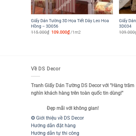
Giấy Dán Tường 3D Họa Tiết Dây Leo Hoa
Giấy Dán
Hồng – 3D056
3D034
Giá
Giá
115.000
₫
109.000
₫
/1m2
109.000
gốc
hiện
là:
tại
115.000₫.
là:
109.000₫.
Về DS Decor
Tranh Giấy Dán Tường DS Decor với "Hàng trăm
nghìn khách hàng trên toàn quốc tin dùng!"
Đẹp mãi với không gian!
❂ Giới thiệu về DS Decor
Hướng dẫn đặt hàng
Hướng dẫn tự thi công