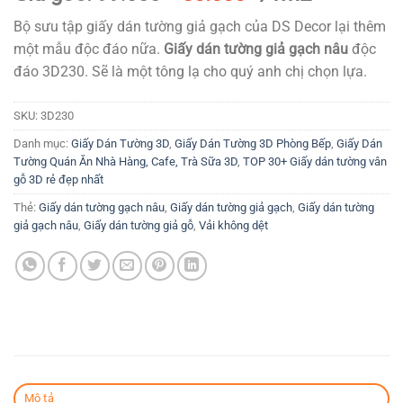
gốc
hiện
Bộ sưu tập giấy dán tường giả gạch của DS Decor lại thêm
là:
tại
một mẫu độc đáo nữa.
Giấy dán tường giả gạch nâu
độc
99.000₫.
là:
đáo 3D230. Sẽ là một tông lạ cho quý anh chị chọn lựa.
80.000₫.
SKU:
3D230
Danh mục:
Giấy Dán Tường 3D
,
Giấy Dán Tường 3D Phòng Bếp
,
Giấy Dán
Tường Quán Ăn Nhà Hàng, Cafe, Trà Sữa 3D
,
TOP 30+ Giấy dán tường vân
gỗ 3D rẻ đẹp nhất
Thẻ:
Giấy dán tường gạch nâu
,
Giấy dán tường giả gạch
,
Giấy dán tường
giả gạch nâu
,
Giấy dán tường giả gỗ
,
Vải không dệt
Mô tả