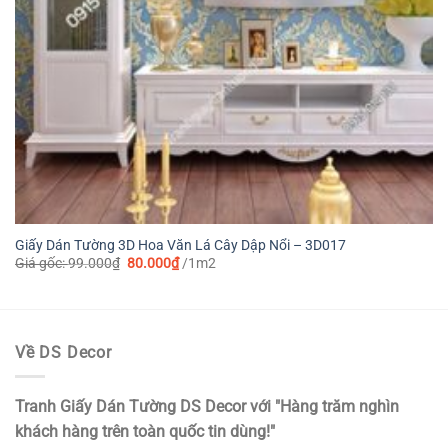
Giấy Dán Tường 3D Hoa Văn Lá Cây Dập Nổi – 3D017
Giá
Giá
Giá gốc:
99.000
₫
80.000
₫
/1m2
gốc
hiện
là:
tại
99.000₫.
là:
80.000₫.
Về DS Decor
Tranh Giấy Dán Tường DS Decor với "Hàng trăm nghìn
khách hàng trên toàn quốc tin dùng!"