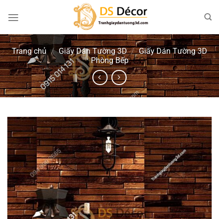
Chuyển
đến
nội
dung
Trang chủ
/
Giấy Dán Tường 3D
/
Giấy Dán Tường 3D
Phòng Bếp