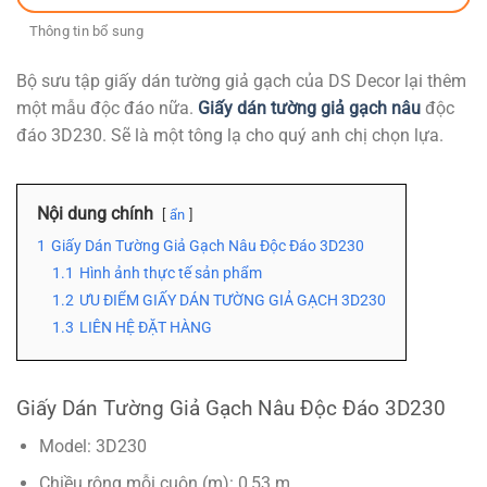
Thông tin bổ sung
Bộ sưu tập giấy dán tường giả gạch của DS Decor lại thêm
một mẫu độc đáo nữa.
Giấy dán tường giả gạch nâu
độc
đáo 3D230. Sẽ là một tông lạ cho quý anh chị chọn lựa.
Nội dung chính
ẩn
1
Giấy Dán Tường Giả Gạch Nâu Độc Đáo 3D230
1.1
Hình ảnh thực tế sản phẩm
1.2
ƯU ĐIỂM GIẤY DÁN TƯỜNG GIẢ GẠCH 3D230
1.3
LIÊN HỆ ĐẶT HÀNG
Giấy Dán Tường Giả Gạch Nâu Độc Đáo 3D230
Model: 3D230
Chiều rộng mỗi cuộn (m): 0,53 m