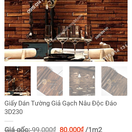
Giấy Dán Tường Giả Gạch Nâu Độc Đáo
3D230
Giá
Giá
Giá gốc:
99.000
₫
80.000
₫
/1m2