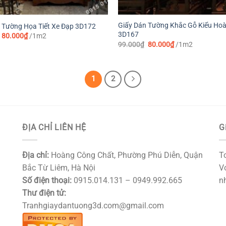
Giấy Dán Tường Khắc Gỗ Kiểu Ho
 Tường Họa Tiết Xe Đạp 3D172
3D167
Giá
Giá
80.000
₫
/1m2
gốc
hiện
Giá
Giá
99.000
₫
80.000
₫
/1m2
là:
tại
gốc
hiện
99.000₫.
là:
là:
tại
80.000₫.
99.000₫.
là:
80.000₫.
1
2
ĐỊA CHỈ LIÊN HỆ
G
Địa chỉ:
Hoàng Công Chất, Phường Phú Diễn, Quận
T
Bắc Từ Liêm, Hà Nội
Vớ
Số điện thoại:
0915.014.131 – 0949.992.665
nh
Thư điện tử:
Tranhgiaydantuong3d.com@gmail.com