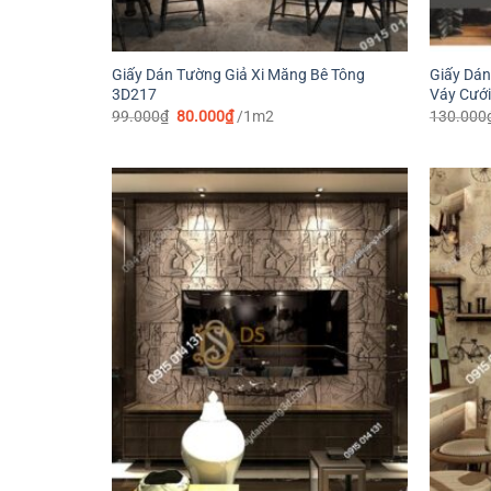
Giấy Dán Tường Giả Xi Măng Bê Tông
Giấy Dán
3D217
Váy Cướ
Giá
Giá
99.000
₫
80.000
₫
/1m2
130.000
gốc
hiện
là:
tại
99.000₫.
là:
80.000₫.