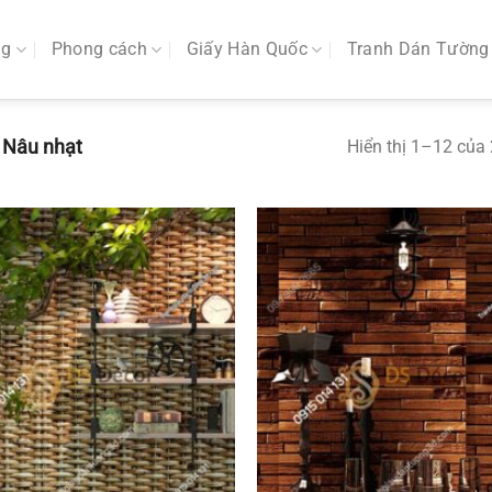
ng
Phong cách
Giấy Hàn Quốc
Tranh Dán Tường
Nâu nhạt
Hiển thị 1–12 của 