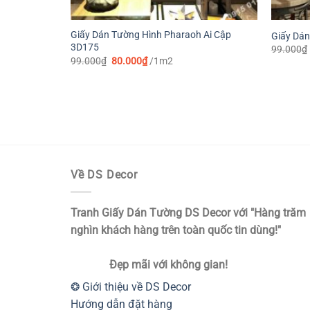
Giấy Dán Tường Hình Pharaoh Ai Cập
Giấy Dán
3D175
99.000
₫
Giá
Giá
99.000
₫
80.000
₫
/1m2
gốc
hiện
là:
tại
99.000₫.
là:
80.000₫.
Về DS Decor
Tranh Giấy Dán Tường DS Decor với "Hàng trăm
nghìn khách hàng trên toàn quốc tin dùng!"
Đẹp mãi với không gian!
❂ Giới thiệu về DS Decor
Hướng dẫn đặt hàng