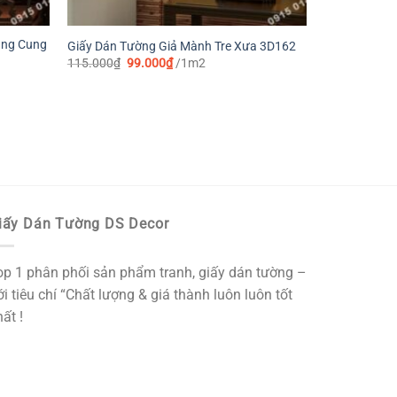
àng Cung
Giấy Dán Tường Giả Mành Tre Xưa 3D162
Giá
Giá
115.000
₫
99.000
₫
/1m2
gốc
hiện
là:
tại
115.000₫.
là:
99.000₫.
iấy Dán Tường DS Decor
op 1 phân phối sản phẩm tranh, giấy dán tường –
i tiêu chí “Chất lượng & giá thành luôn luôn tốt
ất !