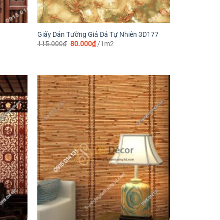
Giấy Dán Tường Giả Đá Tự Nhiên 3D177
Giá
Giá
115.000
₫
80.000
₫
/1m2
gốc
hiện
là:
tại
115.000₫.
là:
80.000₫.