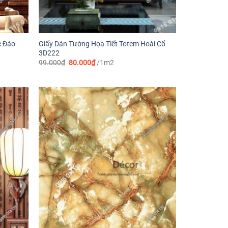
c Đáo
Giấy Dán Tường Họa Tiết Totem Hoài Cổ
3D222
Giá
Giá
99.000
₫
80.000
₫
/1m2
gốc
hiện
là:
tại
99.000₫.
là:
80.000₫.