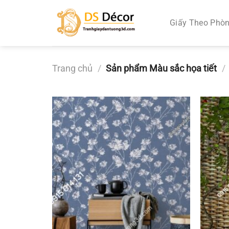
Chuyển
đến
Giấy Theo Phò
nội
dung
Trang chủ
/
Sản phẩm Màu sắc họa tiết
/