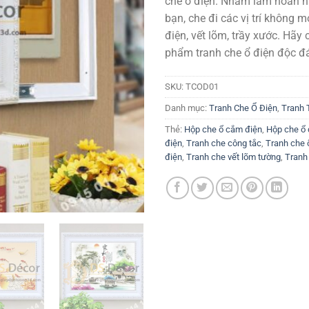
che ổ điện. Nhằm làm hoàn h
bạn, che đi các vị trí không
điện, vết lõm, trầy xước. Hãy
phẩm tranh che ổ điện độc đ
SKU:
TCOD01
Danh mục:
Tranh Che Ổ Điện
,
Tranh 
Thẻ:
Hộp che ổ cắm điện
,
Hộp che ổ 
điện
,
Tranh che công tắc
,
Tranh che 
điện
,
Tranh che vết lõm tường
,
Tranh