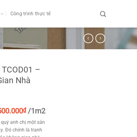
Công trình thực tế
n TCOD01 –
Gian Nhà
Giá
Giá
500.000
₫
/1m2
gốc
hiện
 quý anh chị một sản
à:
tại
y. Đó chính là tranh
999.000₫.
là: