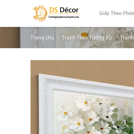
Chuyển
đến
Giấy Theo Phò
nội
dung
Trang chủ
/
Tranh Treo Tường 3D
/
Tranh