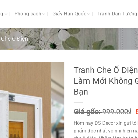
ng
Phong cách
Giấy Hàn Quốc
Tranh Dán Tường
 Che Ổ Điện
Tranh Che Ổ Điệ
Làm Mới Không 
Bạn
Giá gốc:
999.000
₫
Hôm nay DS Decor xin gửi tới
l
phẩm độc nhất vô nhị hiện na