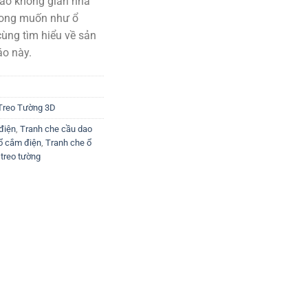
ảo không gian nhà
500.000₫.
 mong muốn như ổ
 cùng tìm hiểu về sản
áo này.
Treo Tường 3D
điện
,
Tranh che cầu dao
ổ cắm điện
,
Tranh che ổ
 treo tường