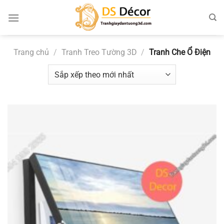
Chuyển
đến
nội
dung
Trang chủ
/
Tranh Treo Tường 3D
/
Tranh Che Ổ Điện