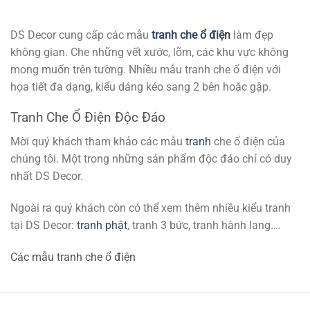
gốc
hiện
là:
tại
999.000₫.
là:
500.000₫.
DS Decor cung cấp các mẫu
tranh che ổ điện
làm đẹp
không gian. Che những vết xước, lõm, các khu vực không
mong muốn trên tường. Nhiều mẫu tranh che ổ điện với
họa tiết đa dạng, kiểu dáng kéo sang 2 bên hoặc gập.
Tranh Che Ổ Điện Độc Đáo
Mời quý khách tham khảo các mẫu
tranh
che ổ điện của
chúng tôi. Một trong những sản phẩm độc đáo chỉ có duy
nhất DS Decor.
Ngoài ra quý khách còn có thể xem thêm nhiều kiểu tranh
tại DS Decor:
tranh phật
, tranh 3 bức, tranh hành lang….
Các mẫu tranh che ổ điện