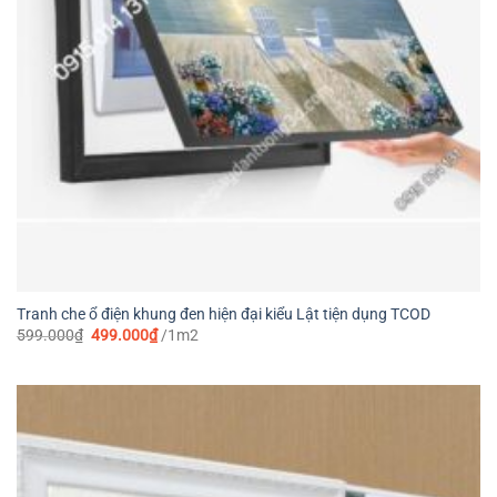
Tranh che ổ điện khung đen hiện đại kiểu Lật tiện dụng TCOD
Giá
Giá
599.000
₫
499.000
₫
/1m2
gốc
hiện
là:
tại
599.000₫.
là:
499.000₫.