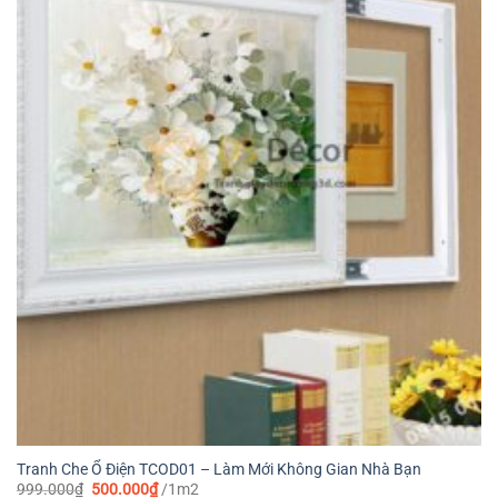
Tranh Che Ổ Điện TCOD01 – Làm Mới Không Gian Nhà Bạn
Giá
Giá
999.000
₫
500.000
₫
/1m2