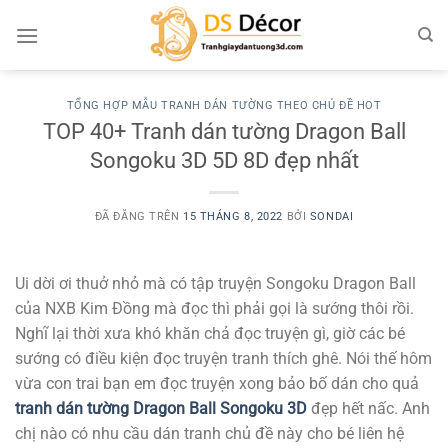
Chuyển
đến
nội
dung
TỔNG HỢP MẪU TRANH DÁN TƯỜNG THEO CHỦ ĐỀ HOT
TOP 40+ Tranh dán tường Dragon Ball
Songoku 3D 5D 8D đẹp nhất
ĐÃ ĐĂNG TRÊN
15 THÁNG 8, 2022
BỞI
SONDAI
Ui dời ơi thuở nhỏ mà có tập truyện Songoku Dragon Ball
của NXB Kim Đồng mà đọc thì phải gọi là sướng thôi rồi.
Nghĩ lại thời xưa khó khăn chả đọc truyện gì, giờ các bé
sướng có điều kiện đọc truyện tranh thích ghê. Nói thế hôm
vừa con trai bạn em đọc truyện xong bảo bố dán cho quả
tranh dán tường Dragon Ball Songoku 3D
đẹp hết nấc. Anh
chị nào có nhu cầu dán tranh chủ đề này cho bé liên hệ