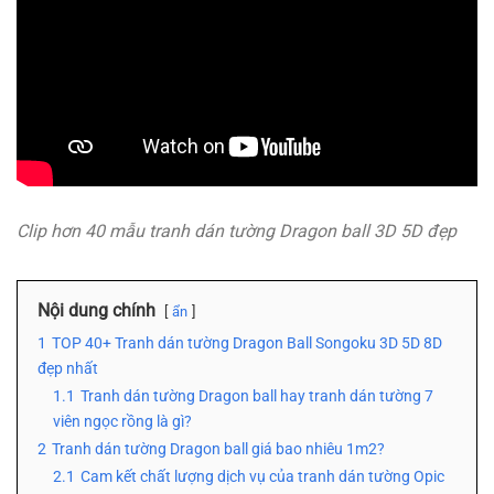
Clip hơn 40 mẫu tranh dán tường Dragon ball 3D 5D đẹp
Nội dung chính
ẩn
1
TOP 40+ Tranh dán tường Dragon Ball Songoku 3D 5D 8D
đẹp nhất
1.1
Tranh dán tường Dragon ball hay tranh dán tường 7
viên ngọc rồng là gì?
2
Tranh dán tường Dragon ball giá bao nhiêu 1m2?
2.1
Cam kết chất lượng dịch vụ của tranh dán tường Opic