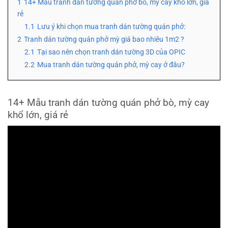
1
14+ Mẫu tranh dán tường quán phở bò, mỳ cay khổ lớn, giá
rẻ
1.1
Lưu ý khi chọn mua tranh dán tường quán phở:
2
Tranh dán tường quán phở mỳ giá bao nhiêu 1m2 ?
2.1
Tại sao nên chọn tranh dán tường 3D của OPIC
2.2
Mua tranh dán tường quán phở, mỳ cay ở đâu?
14+ Mẫu tranh dán tường quán phở bò, mỳ cay
khổ lớn, giá rẻ