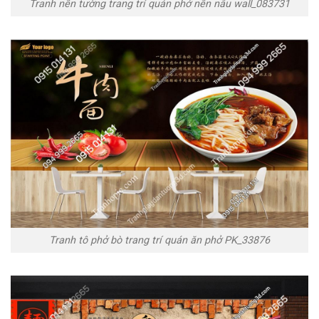
Tranh nền tường trang trí quán phở nền nâu wall_083731
Tranh tô phở bò trang trí quán ăn phở PK_33876