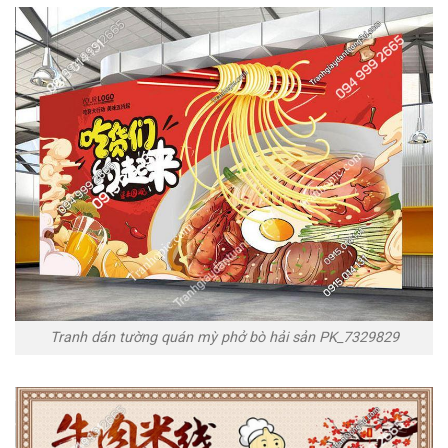
Tranh dán tường quán mỳ phở bò hải sản PK_7329829