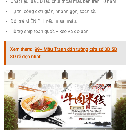
Chất liệu lụa 3D lau chùi thoải mái, bền trên 10 năm.
Tự thi công đơn giản, nhanh gọn, sạch sẽ.
Đổi trả MIỄN PHÍ nếu in sai mẫu.
Hỗ trợ ship toàn quốc + keo và đồ dán.
Xem thêm:
99+ Mẫu Tranh dán tường cửa sổ 3D 5D
8D rẻ đẹp nhất