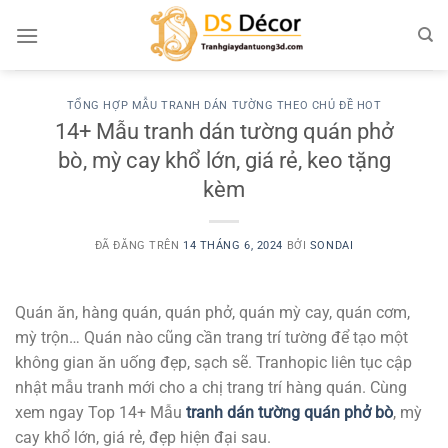
Chuyển
đến
nội
dung
TỔNG HỢP MẪU TRANH DÁN TƯỜNG THEO CHỦ ĐỀ HOT
14+ Mẫu tranh dán tường quán phở
bò, mỳ cay khổ lớn, giá rẻ, keo tặng
kèm
ĐÃ ĐĂNG TRÊN
14 THÁNG 6, 2024
BỞI
SONDAI
Quán ăn, hàng quán, quán phở, quán mỳ cay, quán cơm,
mỳ trộn… Quán nào cũng cần trang trí tường để tạo một
không gian ăn uống đẹp, sạch sẽ. Tranhopic liên tục cập
nhật mẫu tranh mới cho a chị trang trí hàng quán. Cùng
xem ngay Top 14+ Mẫu
tranh dán tường quán phở bò
, mỳ
cay khổ lớn, giá rẻ, đẹp hiện đại sau.