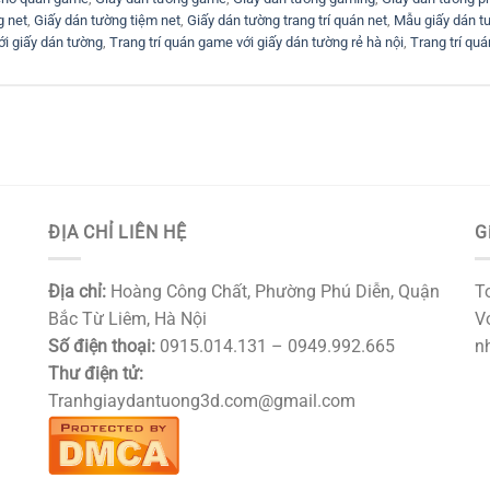
g net
,
Giấy dán tường tiệm net
,
Giấy dán tường trang trí quán net
,
Mẫu giấy dán t
ới giấy dán tường
,
Trang trí quán game với giấy dán tường rẻ hà nội
,
Trang trí qu
ĐỊA CHỈ LIÊN HỆ
G
Địa chỉ:
Hoàng Công Chất, Phường Phú Diễn, Quận
T
Bắc Từ Liêm, Hà Nội
Vớ
Số điện thoại:
0915.014.131 – 0949.992.665
nh
Thư điện tử:
Tranhgiaydantuong3d.com@gmail.com