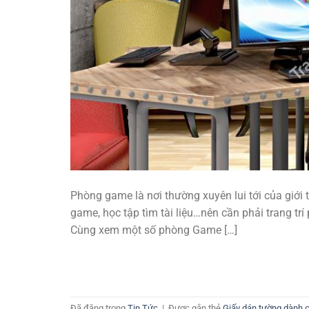
Phòng game là nơi thường xuyên lui tới của giới 
game, học tập tìm tài liệu…nên cần phải trang tr
Cùng xem một số phòng Game […]
Đã đăng trong
Tin Tức
|
Được gắn thẻ
Giấy dán tường dành 