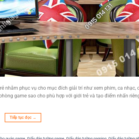
trẻ nhằm phục vụ cho mục đích giải trí như xem phim, ca nhạc, 
í phòng game sao cho phù hợp với giới trẻ và tạo điểm nhấn riên
Tiếp tục đọc
→
cho quán game
,
Giấy dán tường game
,
Giấy dán tường gaming
,
Giấy dán tường p