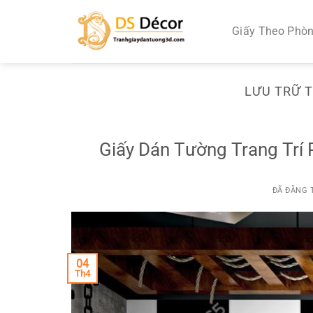
Chuyển
đến
Giấy Theo Phò
nội
dung
LƯU TRỮ 
Giấy Dán Tường Trang Trí
ĐÃ ĐĂNG
04
Th4