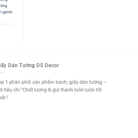
ường
án game
iấy Dán Tường DS Decor
op 1 phân phối sản phẩm tranh, giấy dán tường –
i tiêu chí “Chất lượng & giá thành luôn luôn tốt
ất !