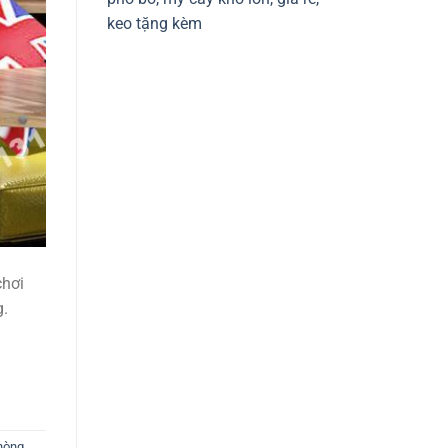
keo tặng kèm
chơi
g.
hòng