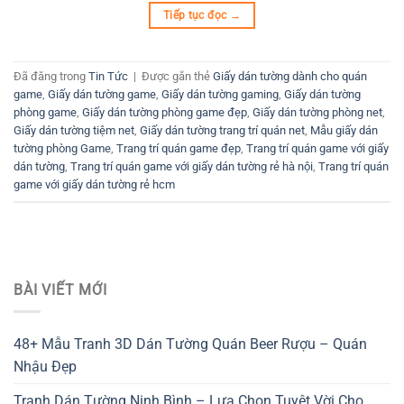
Tiếp tục đọc
→
Đã đăng trong
Tin Tức
|
Được gắn thẻ
Giấy dán tường dành cho quán
game
,
Giấy dán tường game
,
Giấy dán tường gaming
,
Giấy dán tường
phòng game
,
Giấy dán tường phòng game đẹp
,
Giấy dán tường phòng net
,
Giấy dán tường tiệm net
,
Giấy dán tường trang trí quán net
,
Mẫu giấy dán
tường phòng Game
,
Trang trí quán game đẹp
,
Trang trí quán game với giấy
dán tường
,
Trang trí quán game với giấy dán tường rẻ hà nội
,
Trang trí quán
game với giấy dán tường rẻ hcm
BÀI VIẾT MỚI
48+ Mẫu Tranh 3D Dán Tường Quán Beer Rượu – Quán
Nhậu Đẹp
Tranh Dán Tường Ninh Bình – Lựa Chọn Tuyệt Vời Cho