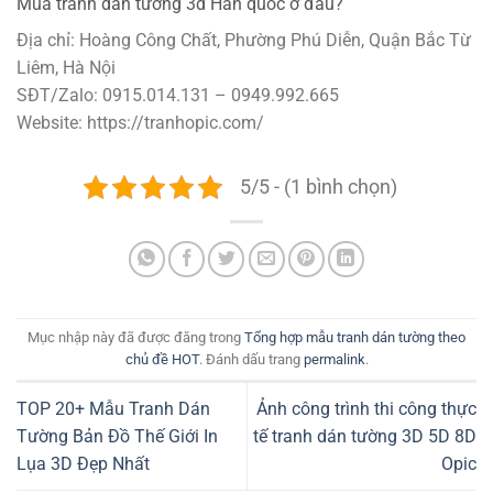
Mua tranh dán tường 3d Hàn quốc ở đâu?
Địa chỉ: Hoàng Công Chất, Phường Phú Diễn, Quận Bắc Từ
Liêm, Hà Nội
SĐT/Zalo: 0915.014.131 – 0949.992.665
Website: https://tranhopic.com/
5/5 - (1 bình chọn)
Mục nhập này đã được đăng trong
Tổng hợp mẫu tranh dán tường theo
chủ đề HOT
. Đánh dấu trang
permalink
.
TOP 20+ Mẫu Tranh Dán
Ảnh công trình thi công thực
Tường Bản Đồ Thế Giới In
tế tranh dán tường 3D 5D 8D
Lụa 3D Đẹp Nhất
Opic