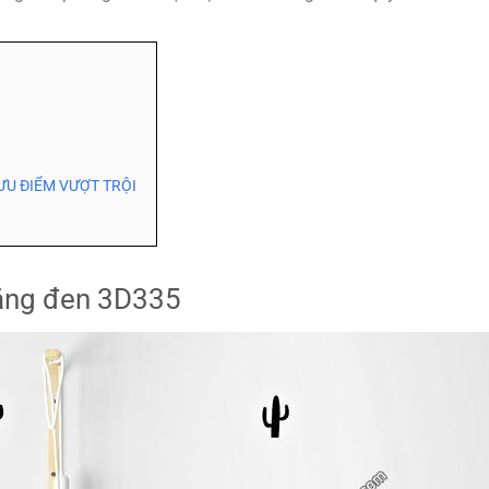
ƯU ĐIỂM VƯỢT TRỘI
rắng đen 3D335