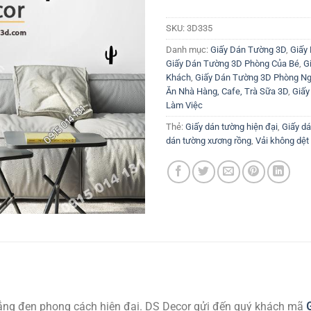
SKU:
3D335
Danh mục:
Giấy Dán Tường 3D
,
Giấy
Giấy Dán Tường 3D Phòng Của Bé
,
G
Khách
,
Giấy Dán Tường 3D Phòng N
Ăn Nhà Hàng, Cafe, Trà Sữa 3D
,
Giấy
Làm Việc
Thẻ:
Giấy dán tường hiện đại
,
Giấy dá
dán tường xương rồng
,
Vải không dệt
rắng đen phong cách hiện đại. DS Decor gửi đến quý khách mã