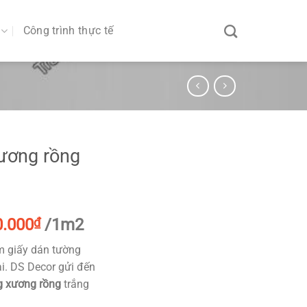
Công trình thực tế
ương rồng
iá
Giá
0.000
₫
/1m2
ốc
hiện
m giấy dán tường
:
tại
i. DS Decor gửi đến
.000₫.
là:
g xương rồng
trắng
90.000₫.