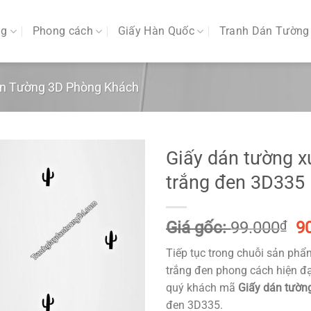
ng
Phong cách
Giấy Hàn Quốc
Tranh Dán Tường
án Tường 3D Phòng Khách
Giấy dán tường x
trắng đen 3D335
G
Giá gốc:
99.000
₫
9
g
Tiếp tục trong chuỗi sản phẩ
là
trắng đen phong cách hiện đạ
99
quý khách mã
Giấy dán tườn
đen 3D335.