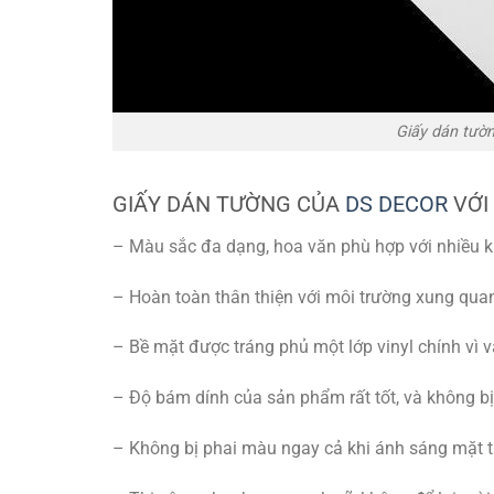
Giấy dán tườ
GIẤY DÁN TƯỜNG CỦA
DS DECOR
VỚI
– Màu sắc đa dạng, hoa văn phù hợp với nhiều k
– Hoàn toàn thân thiện với môi trường xung qua
– Bề mặt được tráng phủ một lớp vinyl chính vì vậ
– Độ bám dính của sản phẩm rất tốt, và không bị 
– Không bị phai màu ngay cả khi ánh sáng mặt tr