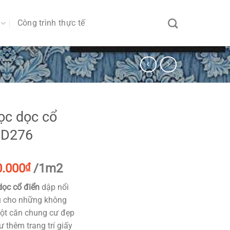
Công trình thực tế
ọc dọc cổ
3D276
iá
Giá
0.000
₫
/1m2
ốc
hiện
dọc cổ điển
dập nổi
:
tại
u cho những không
.000₫.
là:
một căn chung cư đẹp
80.000₫.
ư thêm trang trí giấy