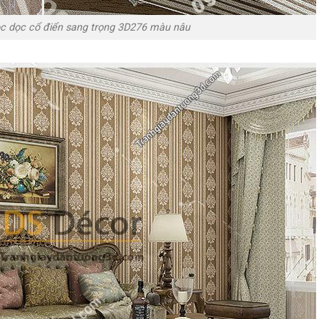
c dọc cổ điển sang trọng 3D276 màu nâu