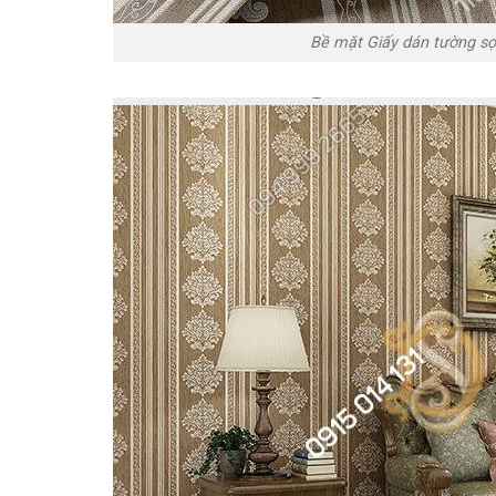
Bề mặt Giấy dán tường sọ