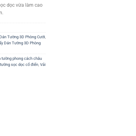
sọc dọc vừa làm cao
n.
 Dán Tường 3D Phòng Cưới
,
ấy Dán Tường 3D Phòng
n tường phong cách châu
 tường sọc dọc cổ điển
,
Vải