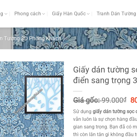
ng
Phong cách
Giấy Hàn Quốc
Tranh Dán Tường
án Tường 3D Phòng Khách
Giấy dán tường s
điển sang trọng 
G
Giá gốc:
99.000
₫
8
g
Sử dụng
giấy dán tường sọc 
là
vẫn luôn là sự chọn hàng đầ
99
gian sang trọng. Bạn đã có 
thì còn lăn tăn gì không đầu t