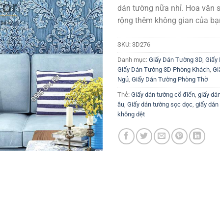
dán tường nữa nhỉ. Hoa văn 
rộng thêm không gian của bạ
SKU:
3D276
Danh mục:
Giấy Dán Tường 3D
,
Giấy
Giấy Dán Tường 3D Phòng Khách
,
Gi
Ngủ
,
Giấy Dán Tường Phòng Thờ
Thẻ:
Giấy dán tường cổ điển
,
giấy dá
âu
,
Giấy dán tường sọc dọc
,
giấy dán
không dệt