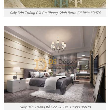
Giấy Dán Tường Giả Gỗ Phong Cách Retro Cổ Điển 3D074
Giấy Dán Tường Kẻ Sọc 3D Giả Tường 3D073