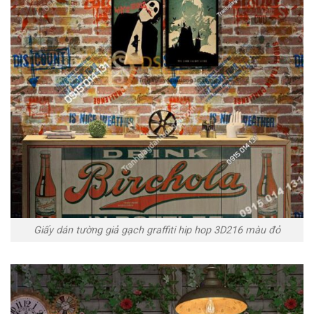
Giấy dán tường giả gạch graffiti hip hop 3D216 màu đỏ