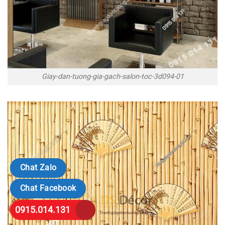
Giay-dan-tuong-gia-gach-salon-toc-3d094-01
Chat Zalo
Chat Facebook
0915.014.131