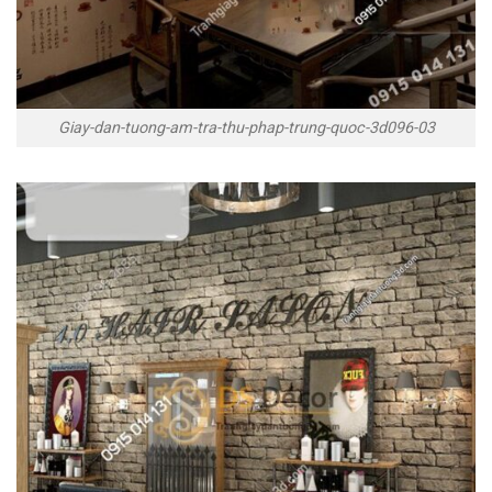
Giay-dan-tuong-am-tra-thu-phap-trung-quoc-3d096-03