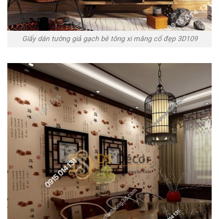
Giấy dán tường giả gạch bê tông xi măng cổ đẹp 3D109