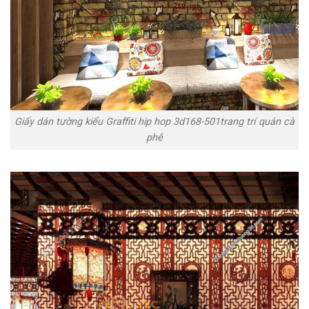
Giấy dán tường kiểu Graffiti hip hop 3d168-501trang trí quán cà
phê