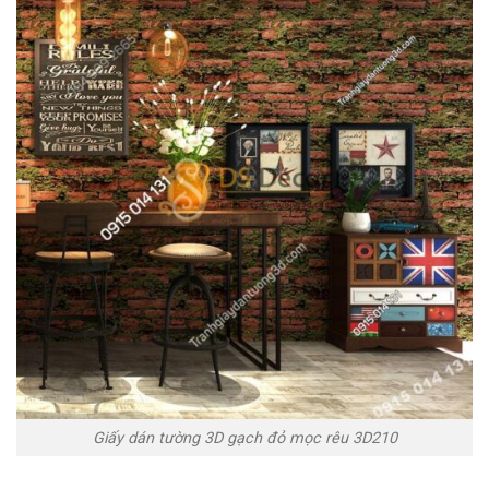
Giấy dán tường 3D gạch đỏ mọc rêu 3D210