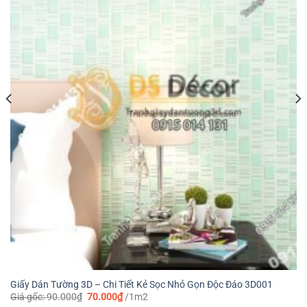
Giấy Dán Tường 3D – Chi Tiết Kẻ Sọc Nhỏ Gọn Độc Đáo 3D001
Giá
Giá
Giá gốc:
90.000
₫
70.000
₫
/1m2
gốc
hiện