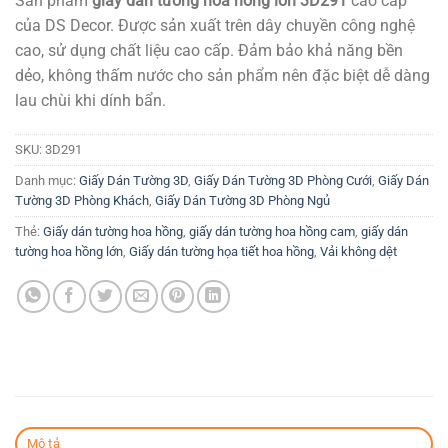
Sản phẩm
giấy dán tường hoa hồng lớn 3D291
cao cấp
là:
tại
của DS Decor. Được sản xuất trên dây chuyền công nghệ
115.000₫.
là:
cao, sử dụng chất liệu cao cấp. Đảm bảo khả năng bền
99.000₫.
dẻo, không thấm nước cho sản phẩm nên đặc biệt dễ dàng
lau chùi khi dính bẩn.
SKU:
3D291
Danh mục:
Giấy Dán Tường 3D
,
Giấy Dán Tường 3D Phòng Cưới
,
Giấy Dán
Tường 3D Phòng Khách
,
Giấy Dán Tường 3D Phòng Ngủ
Thẻ:
Giấy dán tường hoa hồng
,
giấy dán tường hoa hồng cam
,
giấy dán
tường hoa hồng lớn
,
Giấy dán tường họa tiết hoa hồng
,
Vải không dệt
Mô tả