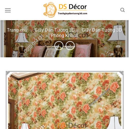
Chuyển
đến
nội
dung
Trang chủ
/
Giấy Dán Tường 3D
/
Giấy Dán Tường 3D
Phòng Khách