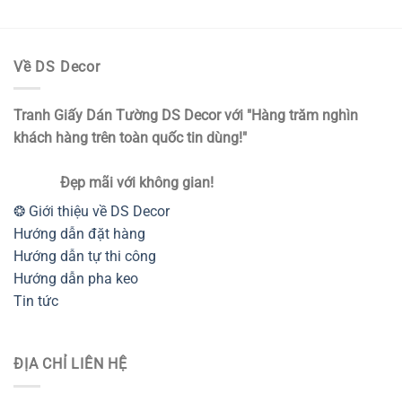
là:
tại
90.000₫.
là:
70.000₫.
Về DS Decor
Tranh Giấy Dán Tường DS Decor với "Hàng trăm nghìn
khách hàng trên toàn quốc tin dùng!"
Đẹp mãi với không gian!
❂ Giới thiệu về DS Decor
Hướng dẫn đặt hàng
Hướng dẫn tự thi công
Hướng dẫn pha keo
Tin tức
ĐỊA CHỈ LIÊN HỆ