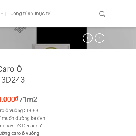
Công trình thực tế
Caro Ô
 3D243
iá
Giá
0.000
₫
/1m2
ốc
hiện
ro ô vuông
3D088.
:
tại
ỉ muốn đường kẻ đen
.000₫.
là:
ôm nay DS Decor gửi
80.000₫.
tường caro ô vuông