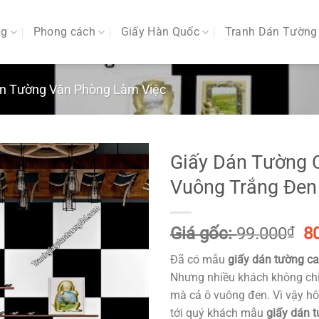
ng
Phong cách
Giấy Hàn Quốc
Tranh Dán Tường
án Tường Văn Phòng Làm Việc
Giấy Dán Tường 
Vuông Trắng Đen
G
Giá gốc:
99.000
₫
8
g
Đã có mẫu
giấy dán tường ca
là
Nhưng nhiều khách không ch
99
mà cả ô vuông đen. Vì vậy h
tới quý khách mẫu
giấy dán 