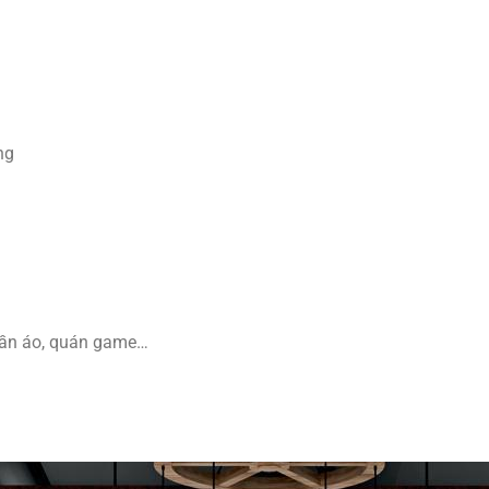
ng
uần áo, quán game…