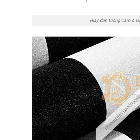
Giay dan tuong caro o v