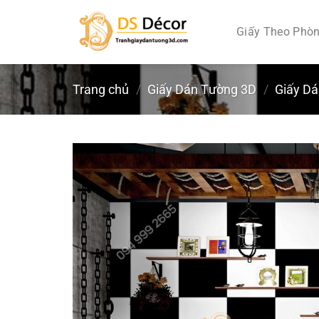
Chuyển
đến
Giấy Theo Phò
nội
dung
Trang chủ
/
Giấy Dán Tường 3D
/
Giấy D