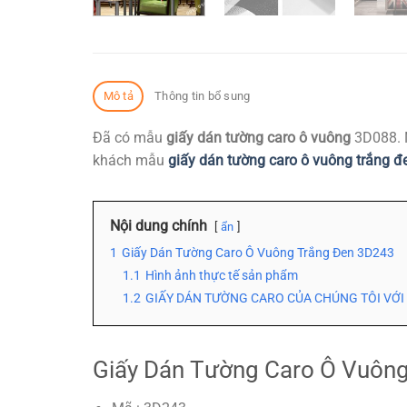
Mô tả
Thông tin bổ sung
Đã có mẫu
giấy dán tường caro ô vuông
3D088. N
khách mẫu
giấy dán tường caro ô vuông trắng đ
Nội dung chính
ẩn
1
Giấy Dán Tường Caro Ô Vuông Trắng Đen 3D243
1.1
Hình ảnh thực tế sản phẩm
1.2
GIẤY DÁN TƯỜNG CARO CỦA CHÚNG TÔI VỚI 
Giấy Dán Tường Caro Ô Vuôn