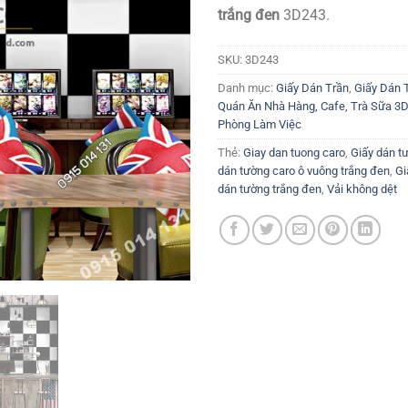
trắng đen
3D243.
SKU:
3D243
Danh mục:
Giấy Dán Trần
,
Giấy Dán 
Quán Ăn Nhà Hàng, Cafe, Trà Sữa 3D
Phòng Làm Việc
Thẻ:
Giay dan tuong caro
,
Giấy dán t
dán tường caro ô vuông trắng đen
,
Gi
dán tường trắng đen
,
Vải không dệt