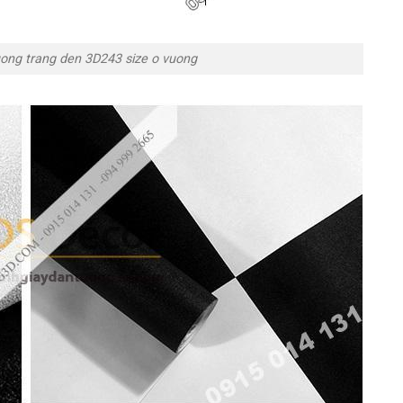
uong trang den 3D243 size o vuong