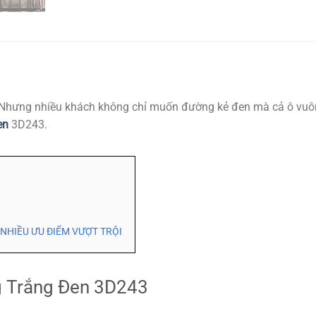
hưng nhiều khách không chỉ muốn đường kẻ đen mà cả ô vuông
en
3D243.
NHIỀU ƯU ĐIỂM VƯỢT TRỘI
g Trắng Đen 3D243