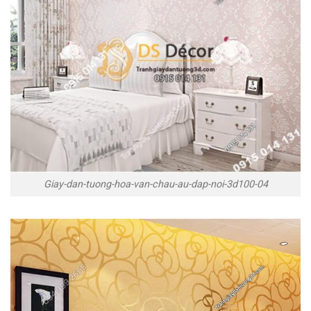
Giay-dan-tuong-hoa-van-chau-au-dap-noi-3d100-04