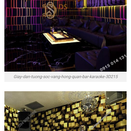
Giay-dan-tuong-soc-vang-hong-quan-bar-karaoke-3D215