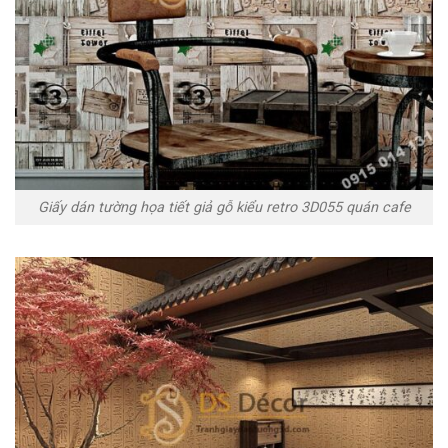
Giấy dán tường họa tiết giả gỗ kiểu retro 3D055 quán cafe