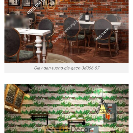
Giay-dan-tuong-gia-gach-3d006-07