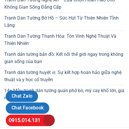
Không Gian Sống Đẳng Cấp
Tranh Dán Tường Bờ Hồ – Sức Hút Từ Thiên Nhiên Tĩnh
Lặng
Tranh Dán Tường Thanh Hóa: Tôn Vinh Nghệ Thuật Và
Thiên Nhiên
Tranh dán tường bản đồ: Kết nối thế giới ngay trong không
gian sống của bạn
Tranh dán tường huyệt vị: Sự kết hợp hoàn hảo giữa nghệ
thuật và y học cổ truyền
14+ Mẫu tranh dán tường quán phở bò, mỳ cay khổ lớn, giá
Chat Zalo
rẻ, keo tặng kèm
Chat Facebook
0915.014.131