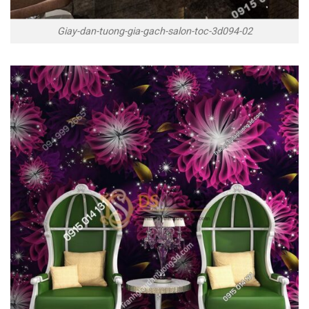
Giay-dan-tuong-gia-gach-salon-toc-3d094-02