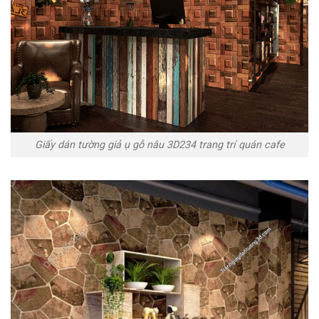
Giấy dán tường giả ụ gỗ nâu 3D234 trang trí quán cafe