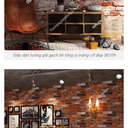
Giấy dán tường giả gạch bê tông xi măng cổ đẹp 3D109