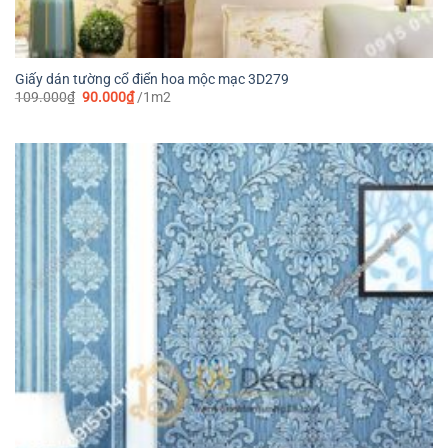
Giấy dán tường cổ điển hoa mộc mạc 3D279
Giá
Giá
109.000
₫
90.000
₫
/1m2
gốc
hiện
là:
tại
109.000₫.
là:
90.000₫.