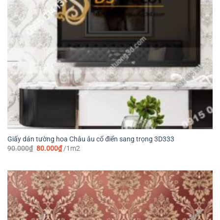
Giấy dán tường hoa Châu âu cổ điển sang trọng 3D333
Giá
Giá
90.000
₫
80.000
₫
/1m2
gốc
hiện
là:
tại
90.000₫.
là:
80.000₫.