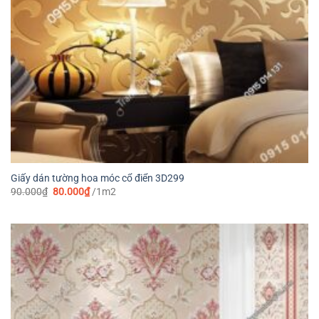
Giấy dán tường hoa móc cổ điển 3D299
Giá
Giá
90.000
₫
80.000
₫
/1m2
gốc
hiện
là:
tại
90.000₫.
là:
80.000₫.