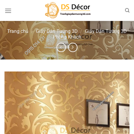
Chuyển
đến
nội
dung
Trang chủ
/
Giấy Dán Tường 3D
/
Giấy Dán Tường 3D
Phòng Khách