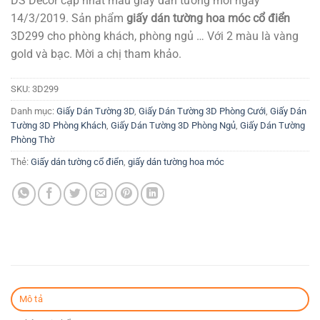
DS Decor cập nhất mẫu giấy dán tường mới ngày
là:
tại
14/3/2019. Sản phẩm
giấy dán tường hoa móc cổ điển
90.000₫.
là:
3D299 cho phòng khách, phòng ngủ … Với 2 màu là vàng
80.000₫.
gold và bạc. Mời a chị tham khảo.
SKU:
3D299
Danh mục:
Giấy Dán Tường 3D
,
Giấy Dán Tường 3D Phòng Cưới
,
Giấy Dán
Tường 3D Phòng Khách
,
Giấy Dán Tường 3D Phòng Ngủ
,
Giấy Dán Tường
Phòng Thờ
Thẻ:
Giấy dán tường cổ điển
,
giấy dán tường hoa móc
Mô tả