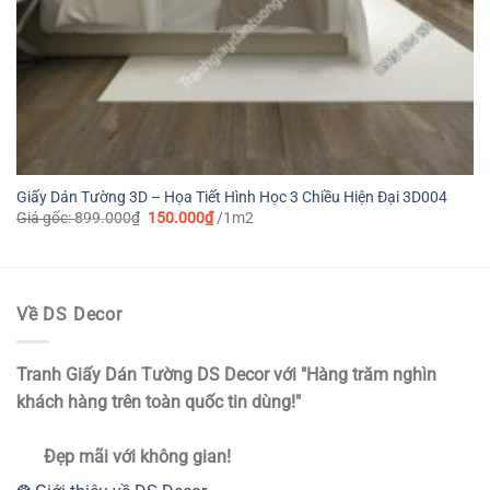
Giấy Dán Tường 3D – Họa Tiết Hình Học 3 Chiều Hiện Đại 3D004
Giá
Giá
Giá gốc:
899.000
₫
150.000
₫
/1m2
gốc
hiện
là:
tại
899.000₫.
là:
150.000₫.
Về DS Decor
Tranh Giấy Dán Tường DS Decor với "Hàng trăm nghìn
khách hàng trên toàn quốc tin dùng!"
Đẹp mãi với không gian!