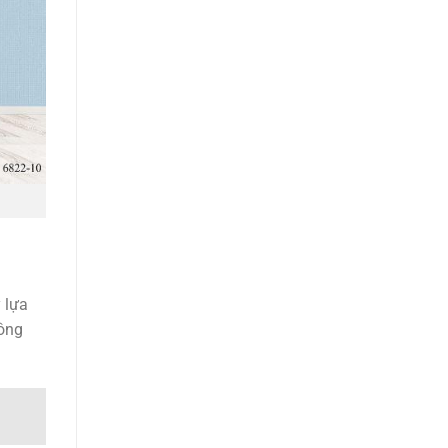
 lựa
ông