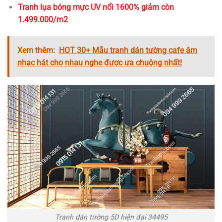
Tranh lụa bóng mực UV nổi 1600% giảm còn
1.499.000/m2
Xem thêm:
HOT 30+ Mẫu tranh dán tường cafe âm
nhạc hát cho nhau nghe được ưa chuộng nhất!
Tranh dán tường 5D hiện đại 34495