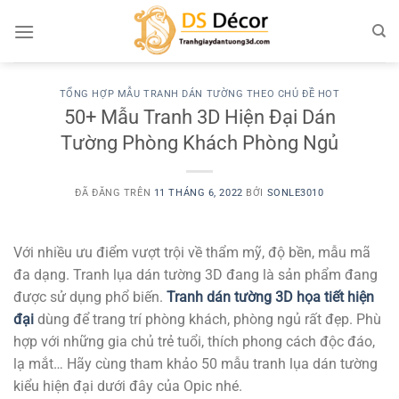
Chuyển
đến
nội
dung
TỔNG HỢP MẪU TRANH DÁN TƯỜNG THEO CHỦ ĐỀ HOT
50+ Mẫu Tranh 3D Hiện Đại Dán
Tường Phòng Khách Phòng Ngủ
ĐÃ ĐĂNG TRÊN
11 THÁNG 6, 2022
BỞI
SONLE3010
Với nhiều ưu điểm vượt trội về thẩm mỹ, độ bền, mẫu mã
đa dạng. Tranh lụa dán tường 3D đang là sản phẩm đang
được sử dụng phổ biến.
Tranh dán tường 3D họa tiết hiện
đại
dùng để trang trí phòng khách, phòng ngủ rất đẹp. Phù
hợp với những gia chủ trẻ tuổi, thích phong cách độc đáo,
lạ mắt… Hãy cùng tham khảo 50 mẫu tranh lụa dán tường
kiểu hiện đại dưới đây của Opic nhé.