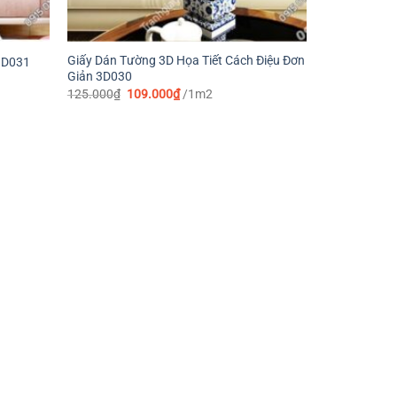
Giấy Dán Tường 3D Họa Tiết Cách Điệu Đơn
3D031
Giản 3D030
Giá
Giá
125.000
₫
109.000
₫
/1m2
gốc
hiện
là:
tại
125.000₫.
là:
109.000₫.