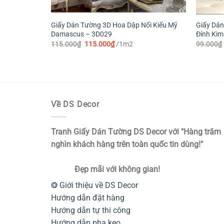
Giấy Dán Tường 3D Hoa Dập Nổi Kiểu Mỹ
Giấy Dán
Damascus – 3D029
Đính Ki
Giá
Giá
115.000
₫
115.000
₫
/1m2
99.000
₫
gốc
hiện
là:
tại
115.000₫.
là:
115.000₫.
Về DS Decor
Tranh Giấy Dán Tường DS Decor với "Hàng trăm
nghìn khách hàng trên toàn quốc tin dùng!"
Đẹp mãi với không gian!
❂ Giới thiệu về DS Decor
Hướng dẫn đặt hàng
Hướng dẫn tự thi công
Hướng dẫn pha keo