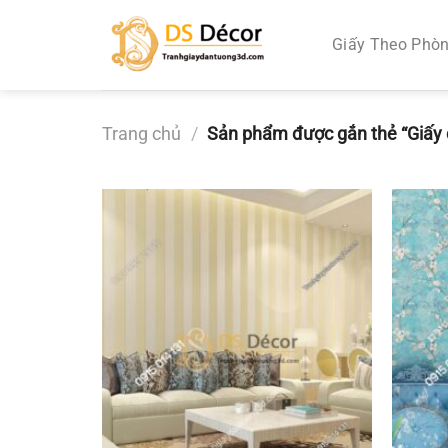
Chuyển
đến
Giấy Theo Phò
nội
dung
Trang chủ
/
Sản phẩm được gắn thẻ “Giấy 