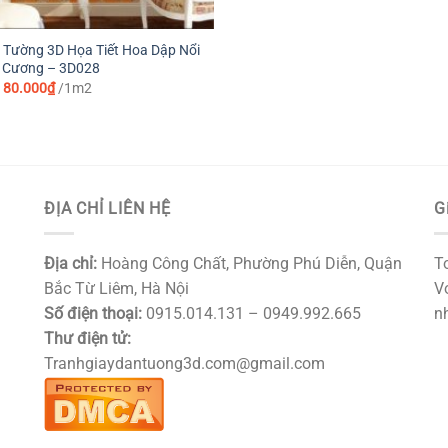
 Tường 3D Họa Tiết Hoa Dập Nổi
m Cương – 3D028
Giá
Giá
80.000
₫
/1m2
gốc
hiện
là:
tại
99.000₫.
là:
80.000₫.
ĐỊA CHỈ LIÊN HỆ
G
Địa chỉ:
Hoàng Công Chất, Phường Phú Diễn, Quận
T
Bắc Từ Liêm, Hà Nội
Vớ
Số điện thoại:
0915.014.131 – 0949.992.665
nh
Thư điện tử:
Tranhgiaydantuong3d.com@gmail.com