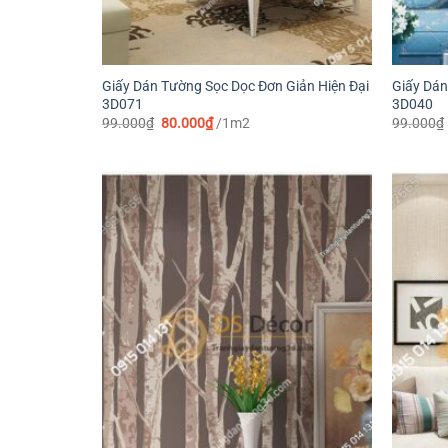
Giấy Dán Tường Sọc Dọc Đơn Giản Hiện Đại
Giấy Dán
3D071
3D040
Giá
Giá
99.000
₫
80.000
₫
/1m2
99.000
₫
gốc
hiện
là:
tại
99.000₫.
là:
80.000₫.