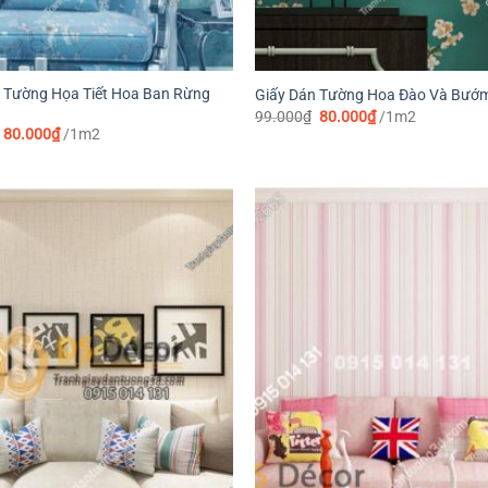
 Tường Họa Tiết Hoa Ban Rừng
Giấy Dán Tường Hoa Đào Và Bướ
Giá
Giá
99.000
₫
80.000
₫
/1m2
gốc
hiện
Giá
Giá
80.000
₫
/1m2
là:
tại
gốc
hiện
99.000₫.
là:
là:
tại
80.000₫.
99.000₫.
là:
80.000₫.