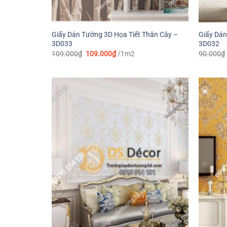
Giấy Dán Tường 3D Họa Tiết Thân Cây –
Giấy Dán
3D033
3D032
Giá
Giá
109.000
₫
109.000
₫
/1m2
90.000
₫
gốc
hiện
là:
tại
109.000₫.
là:
109.000₫.