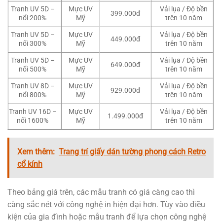
Tranh UV 5D –
Mực UV
Vải lụa / Độ bền
399.000đ
nổi 200%
Mỹ
trên 10 năm
Tranh UV 5D –
Mực UV
Vải lụa / Độ bền
449.000đ
nổi 300%
Mỹ
trên 10 năm
Tranh UV 5D –
Mực UV
Vải lụa / Độ bền
649.000đ
nổi 500%
Mỹ
trên 10 năm
Tranh UV 8D –
Mực UV
Vải lụa / Độ bền
929.000đ
nổi 800%
Mỹ
trên 10 năm
Tranh UV 16D –
Mực UV
Vải lụa / Độ bền
1.499.000đ
nổi 1600%
Mỹ
trên 10 năm
Xem thêm:
Trang trí giấy dán tường phong cách Retro
cổ kính
Theo bảng giá trên, các mẫu tranh có giá càng cao thì
càng sắc nét với công nghệ in hiện đại hơn. Tùy vào điều
kiện của gia đình hoặc mẫu tranh để lựa chọn công nghệ