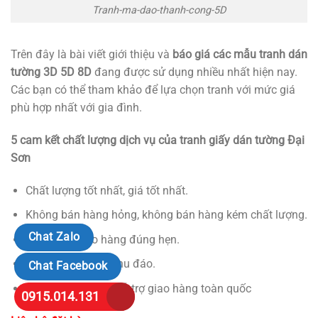
Tranh-ma-dao-thanh-cong-5D
Trên đây là bài viết giới thiệu và
báo giá các mẫu tranh dán
tường 3D 5D 8D
đang được sử dụng nhiều nhất hiện nay.
Các bạn có thể tham khảo để lựa chọn tranh với mức giá
phù hợp nhất với gia đình.
5 cam kết chất lượng dịch vụ của tranh giấy dán tường Đại
Sơn
Chất lượng tốt nhất, giá tốt nhất.
Không bán hàng hỏng, không bán hàng kém chất lượng.
Chat Zalo
Thời gian giao hàng đúng hẹn.
Bảo hành bảo trì chu đáo.
Chat Facebook
Tư vấn nhiệt tình, hỗ trợ giao hàng toàn quốc
0915.014.131