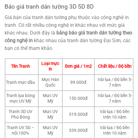
Báo giá tranh dán tường 3D 5D 8D
Giá bán của tranh dán tường phụ thuộc vào công nghệ in
tranh. Có rất nhiều công nghệ in khác nhau với mức giá
khác nhau. Dưới đây là
bảng báo giá tranh dán tường theo
công nghệ in
khác nhau của tranh dán tường Đại Sơn, các
bạn có thể tham khảo.
Loại mực
Tên Tranh
Đơn giá / 1m2
Chất liệu / Độ bền
in
Mực Hàn
Vải lụa / Độ bền 5-
Tranh mực dầu
99.000đ
Quốc
7 năm
Tranh lụa bóng
Mực UV
Vải lụa / Độ bền 5-
150.000đ
mực UV Mỹ
Mỹ
7 năm
Tranh 3D UV
Mực UV
Vải lụa / Độ bền
319.000đ
Phủ Bóng
Mỹ
trên 10 năm
Tranh UV 5D –
Mực UV
Vải lụa / Độ bền
339.000đ
nổi 100%
Mỹ
trên 10 năm