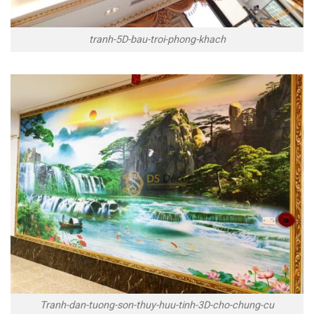
tranh-5D-bau-troi-phong-khach
Tranh-dan-tuong-son-thuy-huu-tinh-3D-cho-chung-cu