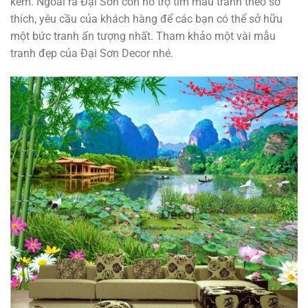
kèm. Ngoài ra Đại Sơn còn hỗ trợ tìm mẫu tranh theo sở
thích, yêu cầu của khách hàng để các bạn có thể sở hữu
một bức tranh ấn tượng nhất. Tham khảo một vài mẫu
tranh đẹp của Đại Sơn Decor nhé.