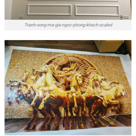
Tranh-song-ma-gia-ngoc-phong-khach-scaled