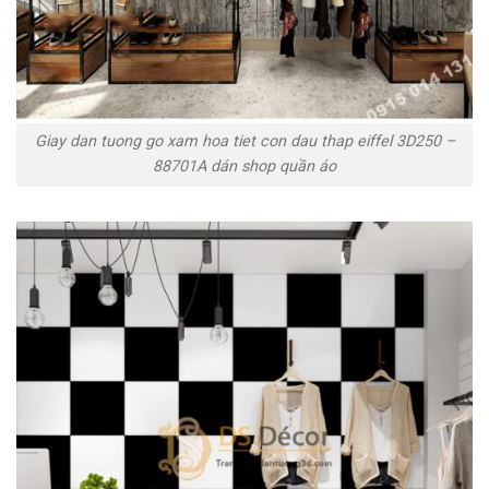
Giay dan tuong go xam hoa tiet con dau thap eiffel 3D250 –
88701A dán shop quần áo