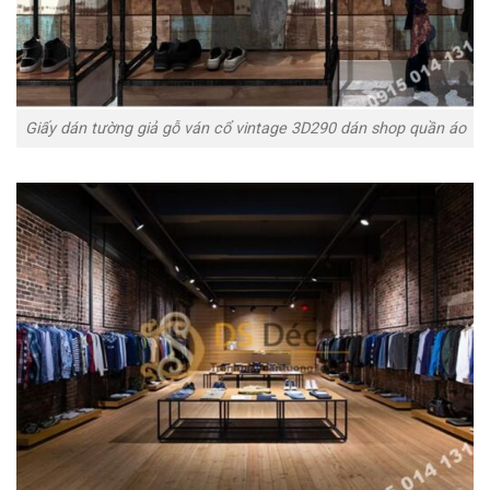
Giấy dán tường giả gỗ ván cổ vintage 3D290 dán shop quần áo