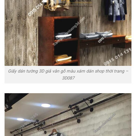
Giấy dán tường 3D giả vân gỗ màu xám dán shop thời trang –
3D087