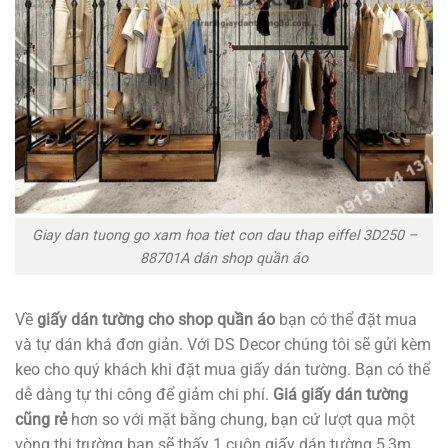
Giay dan tuong go xam hoa tiet con dau thap eiffel 3D250 –
88701A dán shop quần áo
Về
giấy dán tường cho shop quần áo
bạn có thể đặt mua
và tự dán khá đơn giản. Với DS Decor chúng tôi sẽ gửi kèm
keo cho quý khách khi đặt mua giấy dán tường. Bạn có thể
dễ dàng tự thi công để giảm chi phí.
Giá giấy dán tường
cũng rẻ
hơn so với mặt bằng chung, bạn cứ lượt qua một
vòng thị trường bạn sẽ thấy 1 cuộn giấy dán tường 5,3m