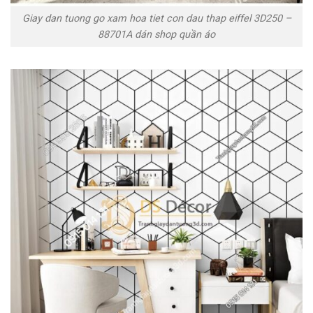
Giay dan tuong go xam hoa tiet con dau thap eiffel 3D250 –
88701A dán shop quần áo