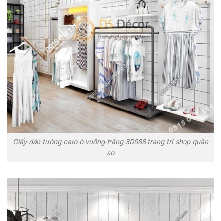
Giấy-dán-tường-caro-ô-vuông-trắng-3D088-trang trí shop quần
áo