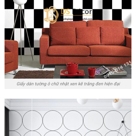
Giấy dán tường ô chữ nhật xen kẽ trắng đen hiện đại