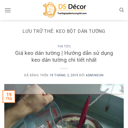
Chuyển
đến
nội
dung
LƯU TRỮ THẺ:
KEO BỘT DÁN TƯỜNG
TIN TỨC
Giá keo dán tường | Hướng dẫn sử dụng
keo dán tường chi tiết nhất
ĐÃ ĐĂNG TRÊN
19 THÁNG 2, 2019
BỞI
ADMINSON
19
Th2