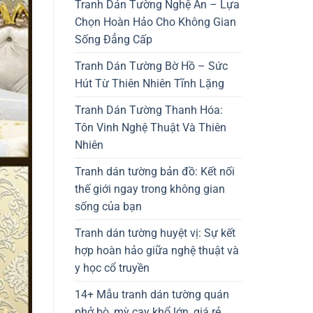
Tranh Dán Tường Nghệ An – Lựa
Chọn Hoàn Hảo Cho Không Gian
Sống Đẳng Cấp
Tranh Dán Tường Bờ Hồ – Sức
Hút Từ Thiên Nhiên Tĩnh Lặng
Tranh Dán Tường Thanh Hóa:
Tôn Vinh Nghệ Thuật Và Thiên
Nhiên
Tranh dán tường bản đồ: Kết nối
thế giới ngay trong không gian
sống của bạn
Tranh dán tường huyệt vị: Sự kết
hợp hoàn hảo giữa nghệ thuật và
y học cổ truyền
14+ Mẫu tranh dán tường quán
phở bò, mỳ cay khổ lớn, giá rẻ,