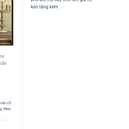
keo tặng kèm
hư
 văn
 văn cổ
ng
,
Mau