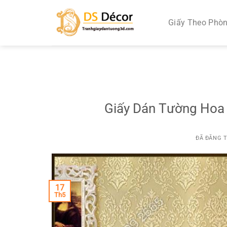
Chuyển
đến
Giấy Theo Phò
nội
dung
Giấy Dán Tường Hoa
ĐÃ ĐĂNG 
17
Th5