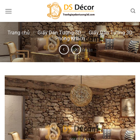
Chuyển
đến
nội
dung
Trang chủ
/
Giấy Dán Tường 3D
/
Giấy Dán Tường 3D
Phòng Khách