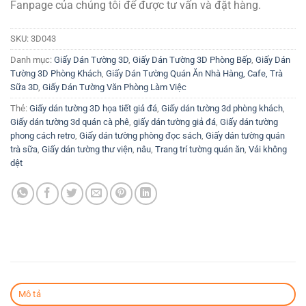
Fanpage của chúng tôi để được tư vấn và đặt hàng.
SKU:
3D043
Danh mục:
Giấy Dán Tường 3D
,
Giấy Dán Tường 3D Phòng Bếp
,
Giấy Dán
Tường 3D Phòng Khách
,
Giấy Dán Tường Quán Ăn Nhà Hàng, Cafe, Trà
Sữa 3D
,
Giấy Dán Tường Văn Phòng Làm Việc
Thẻ:
Giấy dán tường 3D họa tiết giả đá
,
Giấy dán tường 3d phòng khách
,
Giấy dán tường 3d quán cà phê
,
giấy dán tường giả đá
,
Giấy dán tường
phong cách retro
,
Giấy dán tường phòng đọc sách
,
Giấy dán tường quán
trà sữa
,
Giấy dán tường thư viện
,
nâu
,
Trang trí tường quán ăn
,
Vải không
dệt
Mô tả