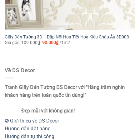
Giấy Dán Tường 3D – Dập Nổi Họa Tiết Hoa Kiểu Châu Âu 3D003
Giá
Giá
Giá gốc:
109.000
₫
90.000
₫
/1m2
gốc
hiện
là:
tại
109.000₫.
là:
90.000₫.
Về DS Decor
Tranh Giấy Dán Tường DS Decor với "Hàng trăm nghìn
khách hàng trên toàn quốc tin dùng!"
Đẹp mãi với không gian!
❂ Giới thiệu về DS Decor
Hướng dẫn đặt hàng
Hướng dẫn tự thi công