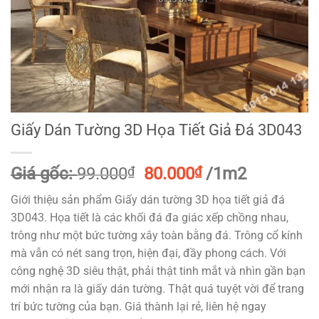
Giấy Dán Tường 3D Họa Tiết Giả Đá 3D043
Giá
Giá
Giá gốc:
99.000
₫
80.000
₫
/1m2
gốc
hiện
Giới thiệu sản phẩm Giấy dán tường 3D họa tiết giả đá
là:
tại
3D043. Họa tiết là các khối đá đa giác xếp chồng nhau,
99.000₫.
là:
trông như một bức tường xây toàn bằng đá. Trông cổ kính
80.000₫.
mà vẫn có nét sang trọn, hiện đại, đầy phong cách. Với
công nghệ 3D siêu thật, phải thật tinh mắt và nhìn gần bạn
mới nhận ra là giấy dán tường. Thật quá tuyệt vời để trang
trí bức tường của bạn. Giá thành lại rẻ, liên hệ ngay