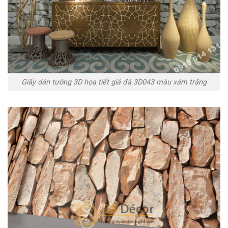
Giấy dán tường 3D họa tiết giả đá 3D043 màu xám trắng