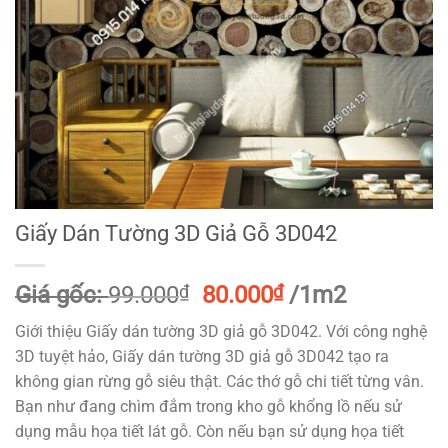
Giấy Dán Tường 3D Giả Gỗ 3D042
Giá
Giá
Giá gốc:
99.000
₫
80.000
₫
/1m2
gốc
hiện
Giới thiệu Giấy dán tường 3D giả gỗ 3D042. Với công nghệ
là:
tại
3D tuyệt hảo, Giấy dán tường 3D giả gỗ 3D042 tạo ra
99.000₫.
là:
không gian rừng gỗ siêu thật. Các thớ gỗ chi tiết từng vân.
80.000₫.
Bạn như đang chìm đắm trong kho gỗ khổng lồ nếu sử
dụng mẫu họa tiết lát gỗ. Còn nếu bạn sử dụng họa tiết