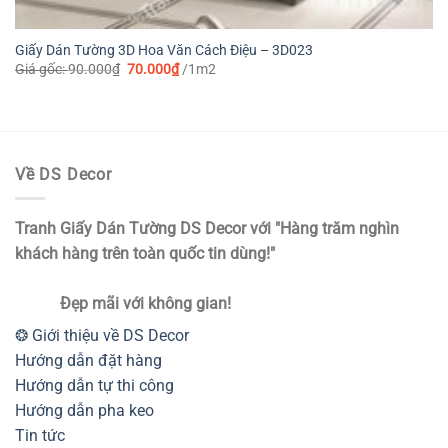
Giấy Dán Tường 3D Hoa Văn Cách Điệu – 3D023
Giá
Giá
Giá gốc:
90.000
₫
70.000
₫
/1m2
gốc
hiện
là:
tại
90.000₫.
là:
70.000₫.
Về DS Decor
Tranh Giấy Dán Tường DS Decor với "Hàng trăm nghìn
khách hàng trên toàn quốc tin dùng!"
Đẹp mãi với không gian!
❂ Giới thiệu về DS Decor
Hướng dẫn đặt hàng
Hướng dẫn tự thi công
Hướng dẫn pha keo
Tin tức