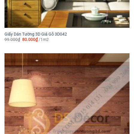
Giấy Dán Tường 3D Giả Gỗ 3D042
Giá
Giá
99.000
₫
80.000
₫
/1m2
gốc
hiện
là:
tại
99.000₫.
là:
80.000₫.