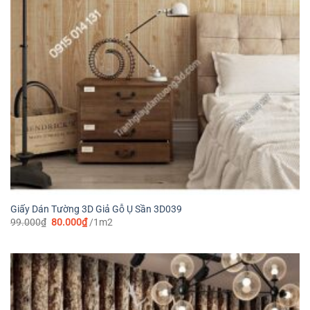
Giấy Dán Tường 3D Giả Gỗ Ụ Sần 3D039
Giá
Giá
99.000
₫
80.000
₫
/1m2
gốc
hiện
là:
tại
99.000₫.
là:
80.000₫.