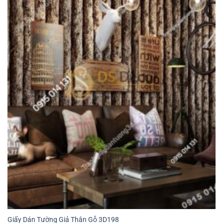
Giấy Dán Tường Giả Thân Gỗ 3D198