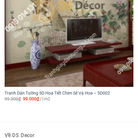
Tranh Dán Tường 5D Họa Tiết Chim Sẻ Và Hoa – 5D002
Giá
Giá
99.000
₫
99.000
₫
/1m2
gốc
hiện
là:
tại
99.000₫.
là:
99.000₫.
Về DS Decor