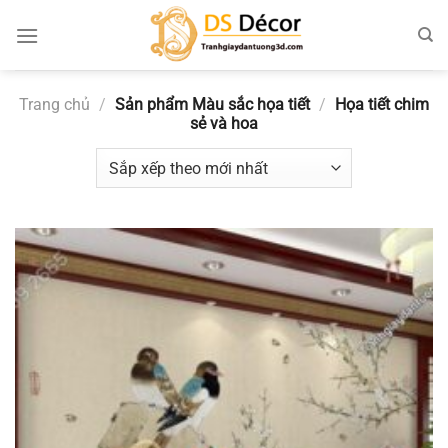
Chuyển
đến
nội
dung
Trang chủ
/
Sản phẩm Màu sắc họa tiết
/
Họa tiết chim
sẻ và hoa