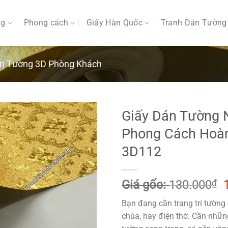
ng
Phong cách
Giấy Hàn Quốc
Tranh Dán Tường
án Tường 3D Phòng Khách
Giấy Dán Tường 
Phong Cách Hoà
3D112
Giá gốc:
130.000
₫
Bạn đang cần trang trí tường
l
chùa, hay điện thờ. Cần nhữ