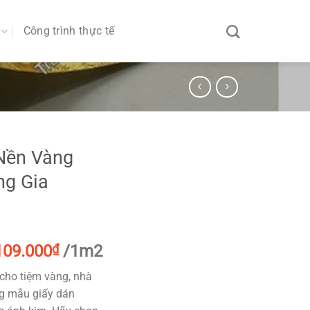
Công trình thực tế
Nền Vàng
ng Gia
Giá
Giá
109.000
₫
/1m2
gốc
hiện
 cho tiệm vàng, nhà
à:
tại
ng mẫu giấy dán
130.000₫.
là: