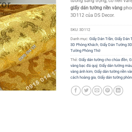
tường sang trọng, có nền và
giấy dán tường nền vàng
phon
3D112 của DS Decor.
SKU:
3D112
Danh mục:
Giấy Dán Trần
,
Giấy Dán 
3D Phòng Khách
,
Giấy Dán Tường 3
Tường Phòng Thờ
Thẻ:
Giấy dán tường cho chùa đền
,
G
vàng bạc đá quý
,
Giấy dán tường màu
vàng ánh kim
,
Giấy dán tường nền và
cách hoàng gia
,
Giấy dán tường phòn