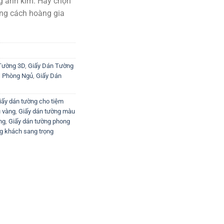
ng ánh kim. Hãy chọn
109.000₫.
g cách hoàng gia
Tường 3D
,
Giấy Dán Tường
D Phòng Ngủ
,
Giấy Dán
iấy dán tường cho tiệm
 vàng
,
Giấy dán tường màu
ng
,
Giấy dán tường phong
g khách sang trọng