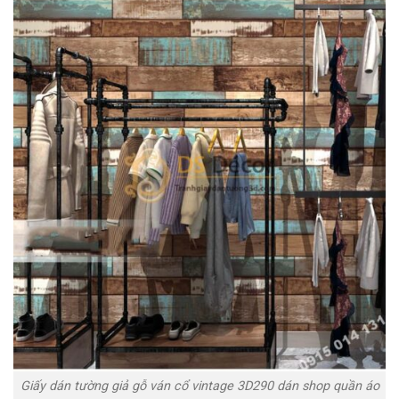
Giấy dán tường giả gỗ ván cổ vintage 3D290 dán shop quần áo