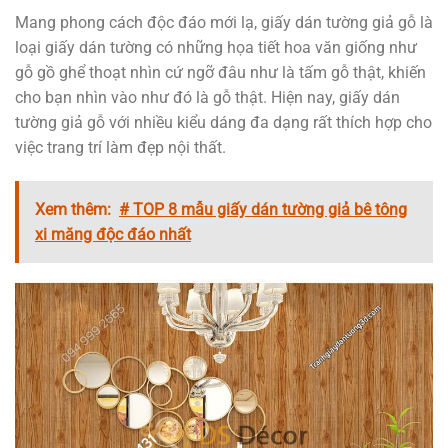
Mang phong cách độc đáo mới lạ, giấy dán tường giả gỗ là
loại giấy dán tường có những họa tiết hoa văn giống như
gỗ gồ ghể thoạt nhìn cứ ngỡ đâu như là tấm gỗ thật, khiến
cho bạn nhìn vào như đó là gỗ thật. Hiện nay, giấy dán
tường giả gỗ với nhiều kiểu dáng đa dạng rất thích hợp cho
việc trang trí làm đẹp nội thất.
Xem thêm:
# TOP 8 mẫu giấy dán tường giả bê tông
xi măng độc đáo nhất