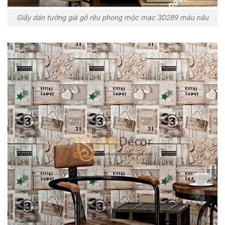
Giấy dán tường giả gỗ rêu phong mộc mạc 3D289 màu nâu