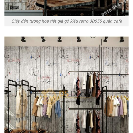
Giấy dán tường họa tiết giả gỗ kiểu retro 3D055 quán cafe