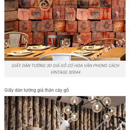
GIẤY DÁN TƯỜNG 3D GIẢ GỖ CÓ HOA VĂN PHONG CÁCH
VINTAGE 3D044
Giấy dán tường giả thân cây gỗ