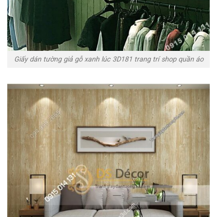
Giấy dán tường giả gỗ xanh lúc 3D181 trang trí shop quần áo