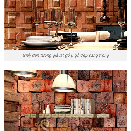
Giấy dán tường giả lát gỗ ụ gỗ đẹp sang trọng