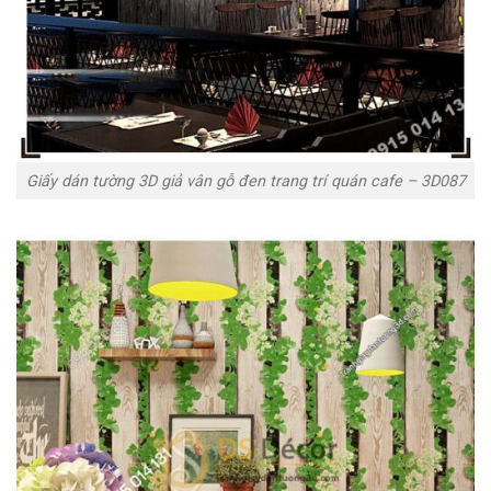
Giấy dán tường 3D giả vân gỗ đen trang trí quán cafe – 3D087