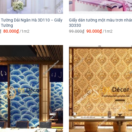
 Tường Dải Ngân Hà 3D110 – Giấy
Giấy dán tường một màu trơn nh
n Tường
3D330
Giá
Giá
Giá
Giá
₫
80.000
₫
/1m2
99.000
₫
90.000
₫
/1m2
gốc
hiện
gốc
hiện
là:
tại
là:
tại
109.000₫.
là:
99.000₫.
là:
80.000₫.
90.000₫.