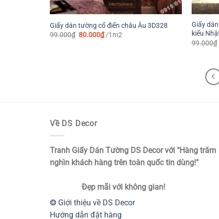
Giấy dán
Giấy dán tường cổ điển châu Âu 3D328
kiểu Nhậ
Giá
Giá
99.000
₫
80.000
₫
/1m2
gốc
hiện
99.000
₫
là:
tại
99.000₫.
là:
80.000₫.
Về DS Decor
Tranh Giấy Dán Tường DS Decor với "Hàng trăm
nghìn khách hàng trên toàn quốc tin dùng!"
Đẹp mãi với không gian!
❂ Giới thiệu về DS Decor
Hướng dẫn đặt hàng