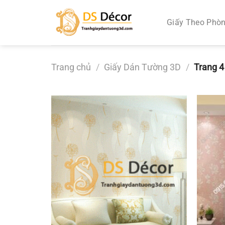
Chuyển
đến
Giấy Theo Phò
nội
dung
Trang chủ
/
Giấy Dán Tường 3D
/
Trang 4