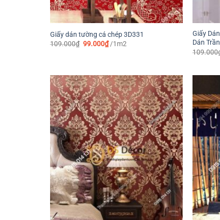
Giấy Dán
Giấy dán tường cá chép 3D331
Dán Trầ
Giá
Giá
109.000
₫
99.000
₫
/1m2
gốc
hiện
109.000
là:
tại
109.000₫.
là:
99.000₫.