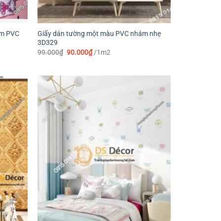
ám PVC
Giấy dán tường một màu PVC nhám nhẹ
3D329
Giá
Giá
99.000
₫
90.000
₫
/1m2
gốc
hiện
là:
tại
99.000₫.
là:
90.000₫.