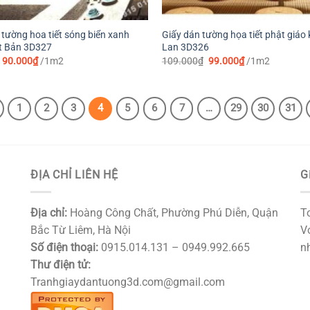
 tường hoa tiết sóng biển xanh
Giấy dán tường họa tiết phật giáo 
t Bản 3D327
Lan 3D326
Giá
Giá
Giá
Giá
90.000
₫
/1m2
109.000
₫
99.000
₫
/1m2
gốc
hiện
gốc
hiện
là:
tại
là:
tại
99.000₫.
là:
109.000₫.
là:
90.000₫.
99.000₫.
1
2
3
4
5
6
7
…
29
30
31
ĐỊA CHỈ LIÊN HỆ
G
Địa chỉ:
Hoàng Công Chất, Phường Phú Diễn, Quận
T
Bắc Từ Liêm, Hà Nội
Vớ
Số điện thoại:
0915.014.131 – 0949.992.665
nh
Thư điện tử:
Tranhgiaydantuong3d.com@gmail.com