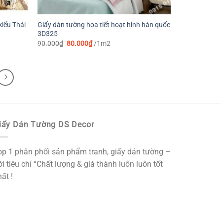
kiểu Thái
Giấy dán tường họa tiết hoạt hình hàn quốc
3D325
Giá
Giá
90.000
₫
80.000
₫
/1m2
gốc
hiện
là:
tại
90.000₫.
là:
80.000₫.
iấy Dán Tường DS Decor
op 1 phân phối sản phẩm tranh, giấy dán tường –
i tiêu chí “Chất lượng & giá thành luôn luôn tốt
ất !