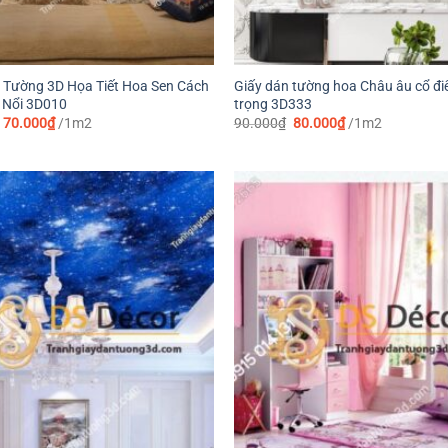
 Tường 3D Họa Tiết Hoa Sen Cách
Giấy dán tường hoa Châu âu cổ đi
 Nổi 3D010
trọng 3D333
Giá
Giá
Giá
Giá
70.000
₫
/1m2
90.000
₫
80.000
₫
/1m2
gốc
hiện
gốc
hiện
là:
tại
là:
tại
90.000₫.
là:
90.000₫.
là:
70.000₫.
80.000₫.