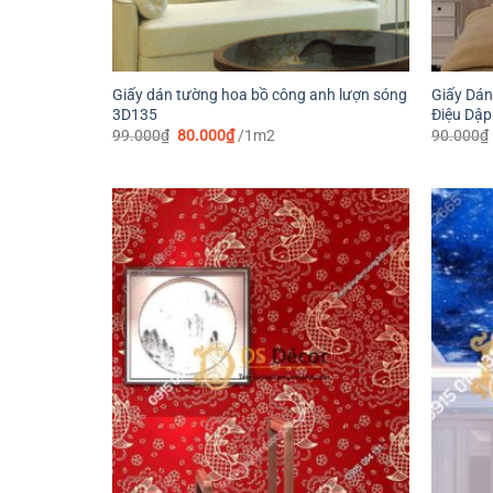
Giấy dán tường hoa bồ công anh lượn sóng
Giấy Dán
3D135
Điệu Dập
Giá
Giá
99.000
₫
80.000
₫
/1m2
90.000
₫
gốc
hiện
là:
tại
99.000₫.
là:
80.000₫.