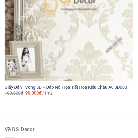
Giấy Dán Tường 3D – Dập Nổi Họa Tiết Hoa Kiểu Châu Âu 3D003
Giá
Giá
109.000
₫
90.000
₫
/1m2
gốc
hiện
là:
tại
109.000₫.
là:
90.000₫.
Về DS Decor