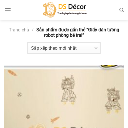
Chuyển
đến
nội
dung
Trang chủ
/
Sản phẩm được gắn thẻ “Giấy dán tường
robot phòng bé trai”