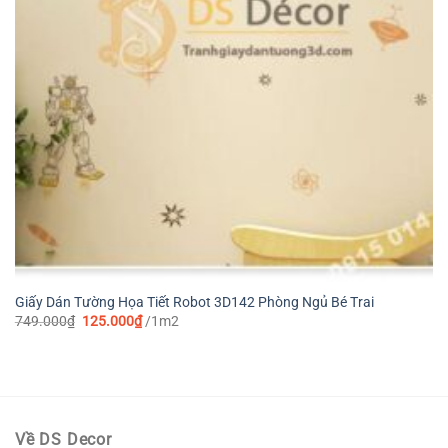
Giấy Dán Tường Họa Tiết Robot 3D142 Phòng Ngủ Bé Trai
Giá
Giá
749.000
₫
125.000
₫
/1m2
gốc
hiện
là:
tại
749.000₫.
là:
125.000₫.
Về DS Decor