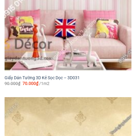
Giấy Dán Tường 3D Kẻ Sọc Dọc – 3D031
Giá
Giá
90.000
₫
70.000
₫
/1m2
gốc
hiện
là:
tại
90.000₫.
là:
70.000₫.