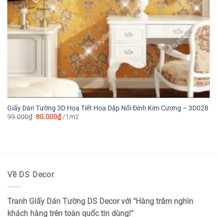
Giấy Dán Tường 3D Họa Tiết Hoa Dập Nổi Đính Kim Cương – 3D028
Giá
Giá
99.000
₫
80.000
₫
/1m2
gốc
hiện
là:
tại
99.000₫.
là:
80.000₫.
Về DS Decor
Tranh Giấy Dán Tường DS Decor với "Hàng trăm nghìn
khách hàng trên toàn quốc tin dùng!"