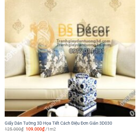
Giấy Dán Tường 3D Họa Tiết Cách Điệu Đơn Giản 3D030
Giá
Giá
125.000
₫
109.000
₫
/1m2
gốc
hiện
là:
tại