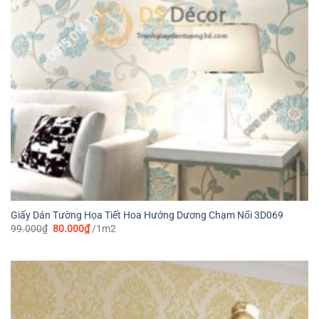
Giấy Dán Tường Họa Tiết Hoa Hướng Dương Chạm Nổi 3D069
Giá
Giá
99.000
₫
80.000
₫
/1m2
gốc
hiện
là:
tại
99.000₫.
là:
80.000₫.