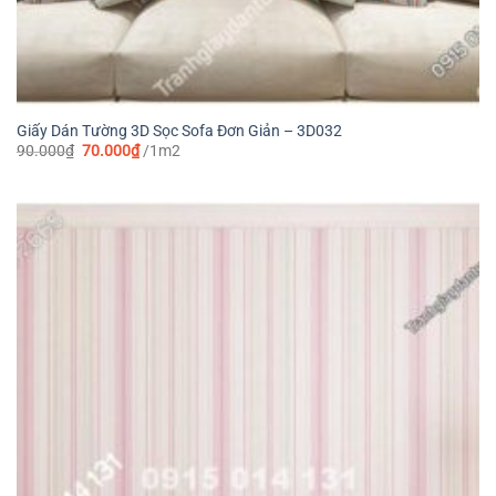
Giấy Dán Tường 3D Sọc Sofa Đơn Giản – 3D032
Giá
Giá
90.000
₫
70.000
₫
/1m2
gốc
hiện
là:
tại
90.000₫.
là:
70.000₫.