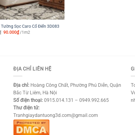
 Tường Sọc Caro Cổ Điển 3D083
Giá
Giá
₫
90.000
₫
/1m2
gốc
hiện
là:
tại
115.000₫.
là:
90.000₫.
ĐỊA CHỈ LIÊN HỆ
G
Địa chỉ:
Hoàng Công Chất, Phường Phú Diễn, Quận
T
Bắc Từ Liêm, Hà Nội
Vớ
Số điện thoại:
0915.014.131 – 0949.992.665
nh
Thư điện tử:
Tranhgiaydantuong3d.com@gmail.com