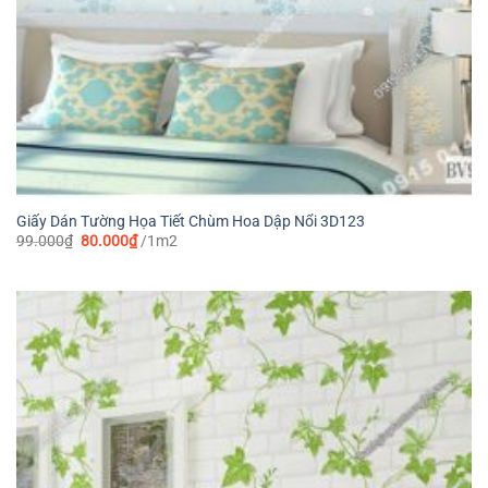
Giấy Dán Tường Họa Tiết Chùm Hoa Dập Nổi 3D123
Giá
Giá
99.000
₫
80.000
₫
/1m2
gốc
hiện
là:
tại
99.000₫.
là:
80.000₫.