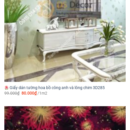
Giấy dán tường hoa bồ công anh và lông chim 3D285
Giá
Giá
99.000
₫
80.000
₫
/1m2
gốc
hiện
là:
tại
99.000₫.
là:
80.000₫.