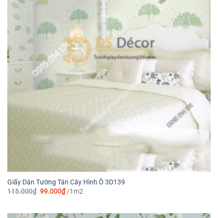
Giấy Dán Tường Tán Cây Hình Ô 3D139
Giá
Giá
115.000
₫
99.000
₫
/1m2
gốc
hiện
là:
tại
115.000₫.
là:
99.000₫.