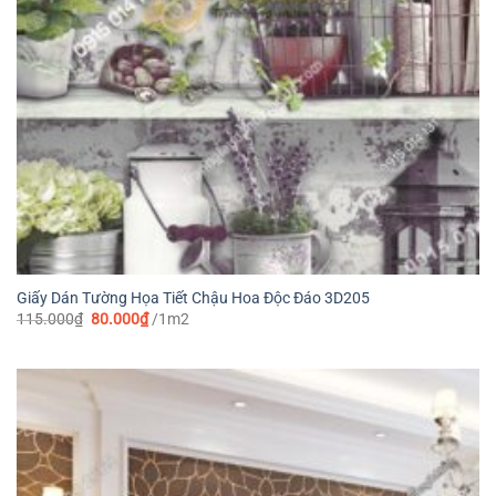
Giấy Dán Tường Họa Tiết Chậu Hoa Độc Đáo 3D205
Giá
Giá
115.000
₫
80.000
₫
/1m2
gốc
hiện
là:
tại
115.000₫.
là:
80.000₫.