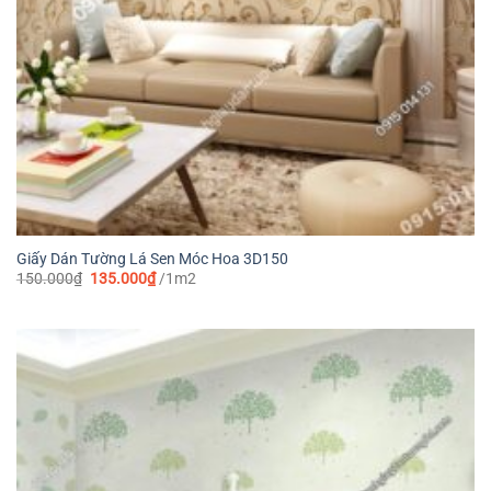
Giấy Dán Tường Lá Sen Móc Hoa 3D150
Giá
Giá
150.000
₫
135.000
₫
/1m2
gốc
hiện
là:
tại
150.000₫.
là:
135.000₫.