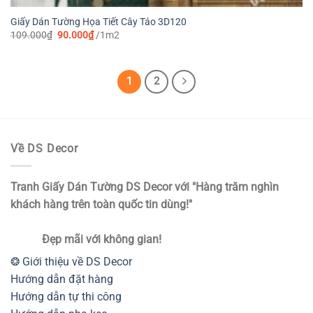
Giấy Dán Tường Họa Tiết Cây Táo 3D120
Giá
Giá
109.000
₫
90.000
₫
/1m2
gốc
hiện
là:
tại
109.000₫.
là:
90.000₫.
1
2
Về DS Decor
Tranh Giấy Dán Tường DS Decor với "Hàng trăm nghìn
khách hàng trên toàn quốc tin dùng!"
Đẹp mãi với không gian!
❂ Giới thiệu về DS Decor
Hướng dẫn đặt hàng
Hướng dẫn tự thi công