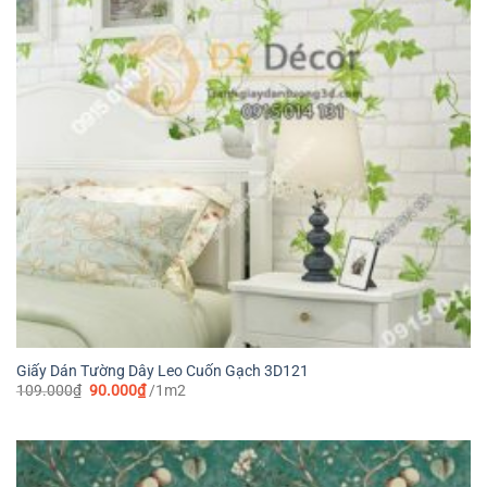
Giấy Dán Tường Dây Leo Cuốn Gạch 3D121
Giá
Giá
109.000
₫
90.000
₫
/1m2
gốc
hiện
là:
tại
109.000₫.
là:
90.000₫.