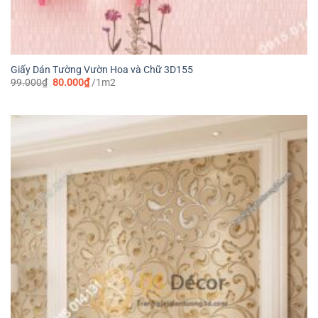
Giấy Dán Tường Vườn Hoa và Chữ 3D155
Giá
Giá
99.000
₫
80.000
₫
/1m2
gốc
hiện
là:
tại
99.000₫.
là:
80.000₫.