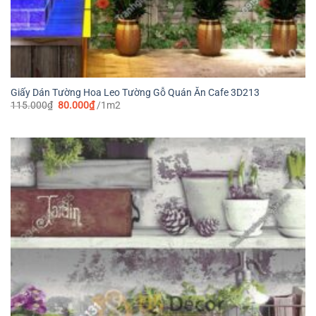
Giấy Dán Tường Hoa Leo Tường Gỗ Quán Ăn Cafe 3D213
Giá
Giá
115.000
₫
80.000
₫
/1m2
gốc
hiện
là:
tại
115.000₫.
là:
80.000₫.