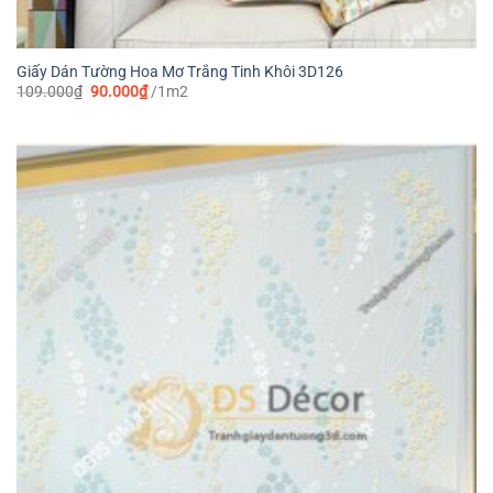
Giấy Dán Tường Hoa Mơ Trắng Tinh Khôi 3D126
Giá
Giá
109.000
₫
90.000
₫
/1m2
gốc
hiện
là:
tại
109.000₫.
là:
90.000₫.