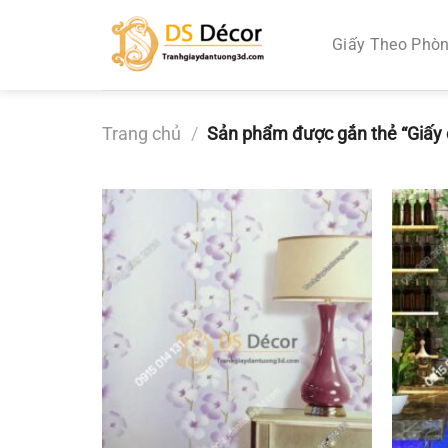
Chuyển
đến
Giấy Theo Phò
nội
dung
Trang chủ
/
Sản phẩm được gắn thẻ “Giấy 