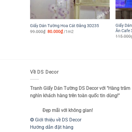
Giấy Dá
Giấy Dán Tường Hoa Cát Đằng 3D235
Ăn Cafe
Giá
Giá
99.000
₫
80.000
₫
/1m2
gốc
hiện
115.000
là:
tại
99.000₫.
là:
80.000₫.
Về DS Decor
Tranh Giấy Dán Tường DS Decor với "Hàng trăm
nghìn khách hàng trên toàn quốc tin dùng!"
Đẹp mãi với không gian!
❂ Giới thiệu về DS Decor
Hướng dẫn đặt hàng