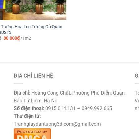
n Tường Hoa Leo Tường Gỗ Quán
 3D213
Giá
Giá
₫
80.000
₫
/1m2
gốc
hiện
là:
tại
115.000₫.
là:
80.000₫.
ĐỊA CHỈ LIÊN HỆ
G
Địa chỉ:
Hoàng Công Chất, Phường Phú Diễn, Quận
T
Bắc Từ Liêm, Hà Nội
Vớ
Số điện thoại:
0915.014.131 – 0949.992.665
nh
Thư điện tử:
Tranhgiaydantuong3d.com@gmail.com